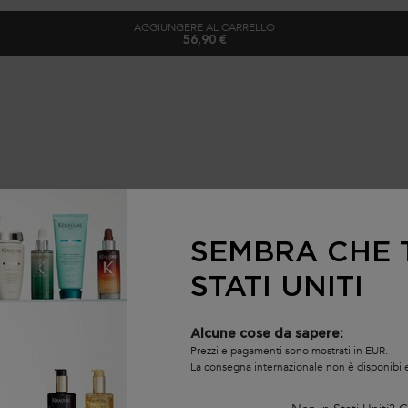
AGGIUNGERE AL CARRELLO
56,90 €
TRATTAMENTO SÉRUM ANTI-CHUTE 
SEMBRA CHE T
STATI UNITI
Alcune cose da sapere:
Prezzi e pagamenti sono mostrati in EUR.
La consegna internazionale non è disponibil