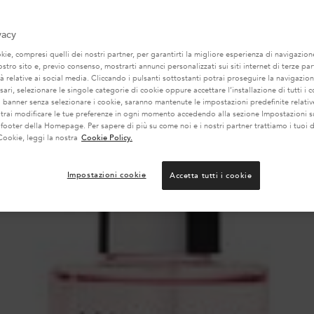
vacy
ie, compresi quelli dei nostri partner, per garantirti la migliore esperienza di navigazione
nostro sito e, previo consenso, mostrarti annunci personalizzati sui siti internet di terze part
tà relative ai social media. Cliccando i pulsanti sottostanti potrai proseguire la navigazion
ari, selezionare le singole categorie di cookie oppure accettare l’installazione di tutti i c
l banner senza selezionare i cookie, saranno mantenute le impostazioni predefinite relative
otrai modificare le tue preferenze in ogni momento accedendo alla sezione Impostazioni s
 footer della Homepage. Per sapere di più su come noi e i nostri partner trattiamo i tuoi d
Cookie, leggi la nostra
Cookie Policy.
Impostazioni cookie
Accetta tutti i cookie