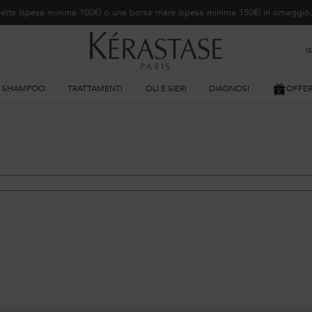
ochette (spesa minima 100€) o una borsa mare (spesa minima 150€) in omaggi
I
SHAMPOO
TRATTAMENTI
OLI E SIERI
DIAGNOSI
OFFE