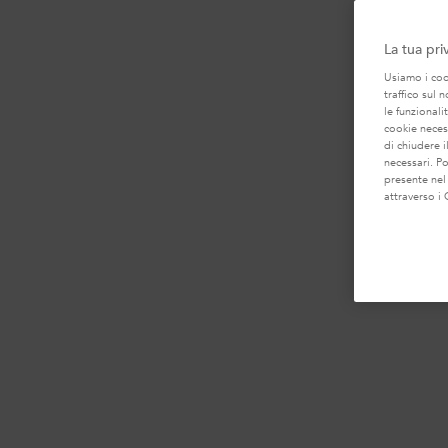
La tua pri
Usiamo i cook
traffico sul 
le funzionali
cookie necess
di chiudere i
necessari. P
presente nel
attraverso i 