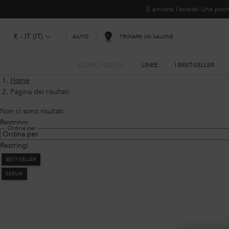
È arrivata l'estate! Una p
€ - IT (IT)
TROVARE UN SALONE
AIUTO
BLOND ABSOLU
LINEE
I BEST-SELLER
Contenuto principale
Home
Pagina dei risultati
Non ci sono risultati
Restringi
Ordina per
Filtri
Restringi
Filtri
BEST-SELLER
SERUM