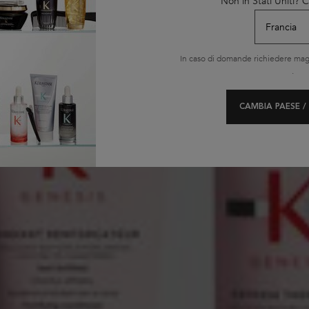
Non in Stati Uniti?
In caso di domande richiedere magg
.
CAMBIA PAESE /