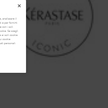
, analizzare il
i e per fornirti
e con i soli
ookie. Se scegli
 ai soli cookie
ui cookie
ati personali