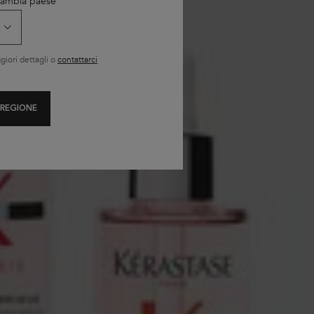
 Cambia paese
iori dettagli o
contattarci
 REGIONE