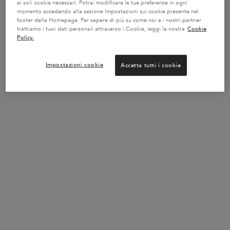
ai soli cookie necessari. Potrai modificare le tue preferenze in ogni
borsa mare con una spesa minima di 150 €
Codice:
momento accedendo alla sezione Impostazioni sui cookie presente nel
SUMMER -
VAI AL SITO
footer della Homepage. Per sapere di più su come noi e i nostri partner
trattiamo i tuoi dati personali attraverso i Cookie, leggi la nostra
Cookie
Policy.
FINO AL -20% SULLE ROUTINE
Impostazioni cookie
Accetta tutti i cookie
Crea la tua routine personalizzata e ottieni fino al 20%*
di sconto con il codice: ROUTINE!
APPROFITTANE!
DIAGNOSI ONLINE DEI CAPELLI
Lo strumento diagnostico online di Kérastase ti
indicherà la routine perfetta per la cura dei tuoi capelli.
INIZIA LA DIAGNOSI DEI CAPELLI
✔ Consegna gratuita per ordini di valore superiore a 55€ e resi gratuiti
✔ 2 campioni omaggio a scelta con il tuo ordine
Vantaggi del prodotto
PDP Section Product Benefits