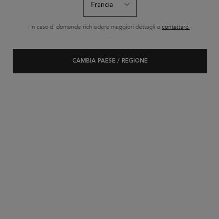
SERUM
In caso di domande richiedere maggiori dettagli o
contattarci
.
CAMBIA PAESE / REGIONE