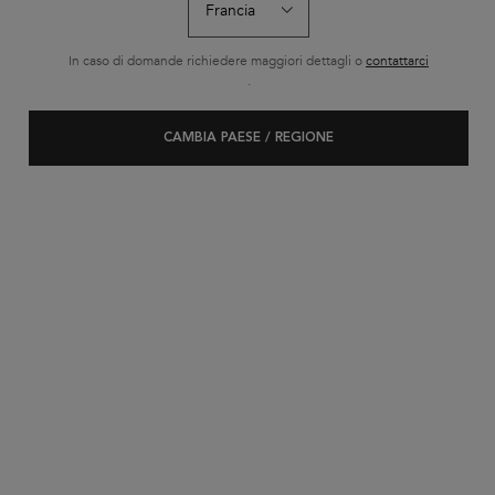
SERUM
In caso di domande richiedere maggiori dettagli o
contattarci
.
CAMBIA PAESE / REGIONE