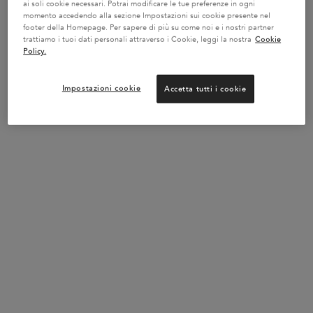
ai soli cookie necessari. Potrai modificare le tue preferenze in ogni
borsa mare con una spesa minima di 150 €
Codice:
momento accedendo alla sezione Impostazioni sui cookie presente nel
SUMMER -
VAI AL SITO
footer della Homepage. Per sapere di più su come noi e i nostri partner
trattiamo i tuoi dati personali attraverso i Cookie, leggi la nostra
Cookie
Policy.
FINO AL -20% SULLE ROUTINE
Impostazioni cookie
Accetta tutti i cookie
Crea la tua routine personalizzata e ottieni fino al 20%*
di sconto con il codice: ROUTINE!
APPROFITTANE!
DIAGNOSI ONLINE DEI CAPELLI
Lo strumento diagnostico online di Kérastase ti
indicherà la routine perfetta per la cura dei tuoi capelli.
INIZIA LA DIAGNOSI DEI CAPELLI
✔ Consegna gratuita per ordini di valore superiore a 55€ e resi gratuiti
✔ 2 campioni omaggio a scelta con il tuo ordine
Vantaggi del prodotto
PDP Section Product Benefits