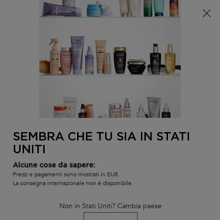
È arrivata l'estate! Una pochette (spesa minima 100€) o
una borsa mare (spesa minima 150€) in omaggio,
codice: SUMMER 🏖️
0
IL
0 PR
TROVARE
MIO
UN
Contenuto principale
CARR
INDIETRO
CHROMA ABSOLU
SALONE
SEMBRA CHE TU SIA IN STATI
UNITI
Alcune cose da sapere:
Prezzi e pagamenti sono mostrati in EUR.
La consegna internazionale non è disponibile
Non in Stati Uniti? Cambia paese