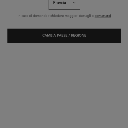
In caso di domande richiedere maggiori dettagli o
contattarci
.
CAMBIA PAESE / REGIONE
CHROMA ABSOLU
Trattamenti riparatori per capelli colorati
Un trattamento avanzato per tutti i capelli colorati, che offre
riparazione, nutrimento, protezione contro lo sbiadimento del
colore, controllo del crespo e brillantezza.
SCOPRI DI PIÙ