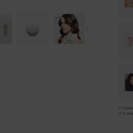
✔ Consegn
✔ 2 camp