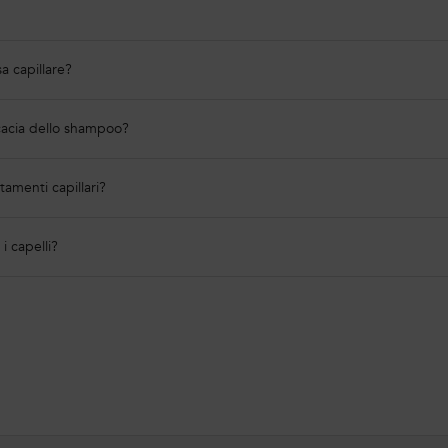
sa capillare?
icacia dello shampoo?
ttamenti capillari?
i capelli?