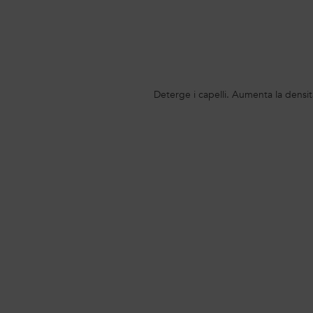
PDP Section Product Benefits
Deterge i capelli. Aumenta la densità c