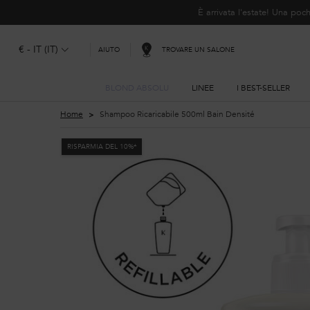
È arrivata l'estate! Una p
€ - IT (IT)
TROVARE UN SALONE
AIUTO
BLOND ABSOLU
LINEE
I BEST-SELLER
Contenuto principale
Home
Shampoo Ricaricabile 500ml Bain Densité
RISPARMIA DEL 10%*