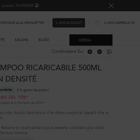
o, codice: SUMMER 🏖️
SCRIZIONE ALLA NEWSLETTER
IL MIO CARRELLO
0
IL MIO ACCOUNT
0 PRODOTTO
RTE
SALONI
BLOG
CERCA
Condividere Su:
Condividere Su: Facebook
Condividere Su: Email
Condividere Su: W
MPOO RICARICABILE 500ML
N DENSITÉ
3-5 giorni lavorativi
onibile
MIA DEL 10%*
al prezzo di 2 shampoo da 250ml
 con Acido Ialuronico che dona corpo ai capelli che si
o.
flacone è ricaricabile e può essere utilizzato più volte
lla sua ricarica.