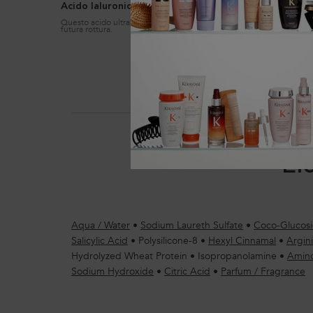
Acido Ialuronico
Questo acido ultra concentrato rimpolpa i capelli, prevenendone la
futura rottura.
El
Aqua / Water
•
Sodium Laureth Sulfate
•
Coco-Glucos
Salicylic Acid
•
Polysilicone-8
•
Hexyl Cinnamal
•
Argin
Hydrolyzed Wheat Protein
•
Isopropanolamine
•
Amino
Sodium Hydroxide
•
Citric Acid
•
Parfum / Fragrance