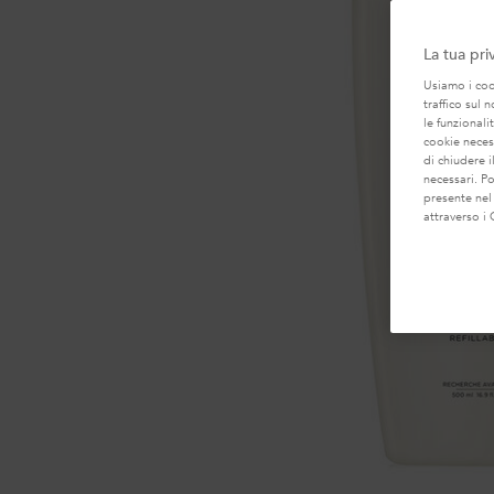
La tua pri
Usiamo i cook
traffico sul 
le funzionali
cookie necess
di chiudere i
necessari. P
presente nel
attraverso i 