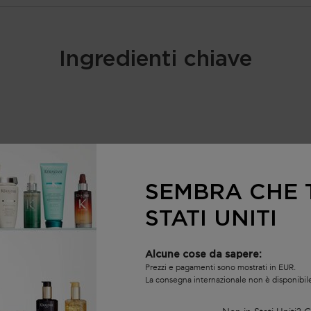
Ingredienti chiave
SEMBRA CHE T
STATI UNITI
Alcune cose da sapere:
Prezzi e pagamenti sono mostrati in EUR.
La consegna internazionale non è disponibil