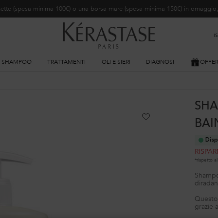
ochette (spesa minima 100€) o una borsa mare (spesa minima 150€) in omaggi
I
SHAMPOO
TRATTAMENTI
OLI E SIERI
DIAGNOSI
OFFE
SHA
BAI
Disp
RISPAR
*rispetto 
Shampoo
diradan
Questo 
grazie a