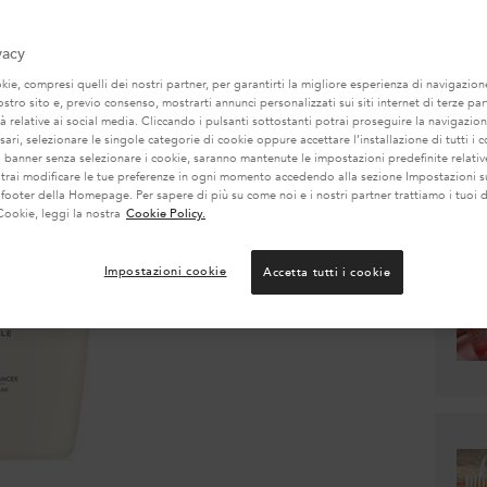
2.178 l
vacy
Seleziona un size
ie, compresi quelli dei nostri partner, per garantirti la migliore esperienza di navigazione
nostro sito e, previo consenso, mostrarti annunci personalizzati sui siti internet di terze part
3
tà relative ai social media. Cliccando i pulsanti sottostanti potrai proseguire la navigazion
(13,1
ari, selezionare le singole categorie di cookie oppure accettare l’installazione di tutti i c
l banner senza selezionare i cookie, saranno mantenute le impostazioni predefinite relative
Quanti
otrai modificare le tue preferenze in ogni momento accedendo alla sezione Impostazioni s
 footer della Homepage. Per sapere di più su come noi e i nostri partner trattiamo i tuoi d
−
Cookie, leggi la nostra
Cookie Policy.
Impostazioni cookie
Accetta tutti i cookie