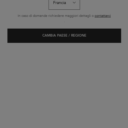
In caso di domande richiedere maggiori dettagli o
contattarci
.
CAMBIA PAESE / REGIONE