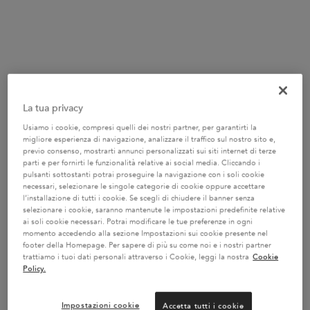
One size only
150 ml
40,70 €
Selected
Questa variazione del prodotto è esau
, 1 of 1
(27,13 €/100 ml.)
La tua privacy
Usiamo i cookie, compresi quelli dei nostri partner, per garantirti la
-20%* SU OLII E SERI
migliore esperienza di navigazione, analizzare il traffico sul nostro sito e,
Risveglia la magia dei tuoi capelli con i nostri
previo consenso, mostrarti annunci personalizzati sui siti internet di terze
trattamenti d'eccellenza. CODICE : SERUM -
VAI AL
parti e per fornirti le funzionalità relative ai social media. Cliccando i
SITO
pulsanti sottostanti potrai proseguire la navigazione con i soli cookie
necessari, selezionare le singole categorie di cookie oppure accettare
l’installazione di tutti i cookie. Se scegli di chiudere il banner senza
selezionare i cookie, saranno mantenute le impostazioni predefinite relative
ai soli cookie necessari. Potrai modificare le tue preferenze in ogni
UN REGALO A PARTIRE DA 100€
momento accedendo alla sezione Impostazioni sui cookie presente nel
footer della Homepage. Per sapere di più su come noi e i nostri partner
Una pochette con una spesa minima di 100 € o una
trattiamo i tuoi dati personali attraverso i Cookie, leggi la nostra
Cookie
borsa mare con una spesa minima di 150 €
Codice:
Policy.
SUMMER -
VAI AL SITO
Impostazioni cookie
Accetta tutti i cookie