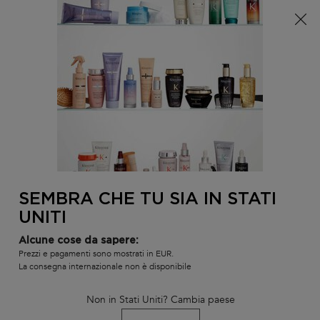
È arrivata l'estate! Una pochette (spesa minima 100€) o
una borsa mare (spesa minima 150€) in omaggio,
codice: SUMMER 🏖️
0
IL
0 PR
TROVARE
MIO
UN
Contenuto principale
CARR
TORNA ALLA HOME
SALONE
TERMOPROTETTORE KÉRATINE
THERMIQUE
Esaurito
SEMBRA CHE TU SIA IN STATI
Latte lisciante con effetti anticrespo.
UNITI
Alcune cose da sapere:
468 le persone hanno visto recentemente questo prodotto
Prezzi e pagamenti sono mostrati in EUR.
La consegna internazionale non è disponibile
Non in Stati Uniti? Cambia paese