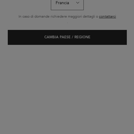
In caso di domande richiedere maggiori dettagli o
contattarci
.
CAMBIA PAESE / REGIONE