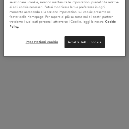
selezionare i cookie, saranno mantenute le impostazioni predefinite relative
ai soli cookie necessari. Potrai modificare le tue preferenze in ogni
FINO AL -20% SULLE ROUTINE
momento accedendo alla sezione Impostazioni sui cookie presente nel
footer della Homepage. Per sapere di più su come noi e i nostri partner
Crea la tua routine personalizzata e ottieni fino al 20%*
trattiamo i tuoi dati personali attraverso i Cookie, leggi la nostra
Cookie
di sconto con il codice: ROUTINE!
APPROFITTANE!
Policy.
Impostazioni cookie
Accetta tutti i cookie
DIAGNOSI ONLINE DEI CAPELLI
Lo strumento diagnostico online di Kérastase ti
indicherà la routine perfetta per la cura dei tuoi capelli.
INIZIA LA DIAGNOSI DEI CAPELLI
✔ Consegna gratuita per ordini di valore superiore a 55€ e resi gratuiti
✔ 2 campioni omaggio a scelta con il tuo ordine
I prodotti per una routine
PDP Section Routine
perfetta
I prodotti essenziali per completare una perfetta routine per