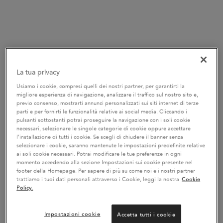
La tua privacy
GLOSS ABSOLU -
BALSAMO INSTA GLAZE
Usiamo i cookie, compresi quelli dei nostri partner, per garantirti la
COFANETTO DI SCOPERTA​
migliore esperienza di navigazione, analizzare il traffico sul nostro sito e,
Shampoo, balsamo e protettore
Insta Glaze di Kérastase è un
previo consenso, mostrarti annunci personalizzati sui siti internet di terze
termico Gloss Absolu in un
conditioner per un effetto gloss su
parti e per fornirti le funzionalità relative ai social media. Cliccando i
cofanetto di scoperta per capelli
capelli lunghi tendenti al crespo.
pulsanti sottostanti potrai proseguire la navigazione con i soli cookie
Seleziona un formato
lunghi e ricci
Specificatamente formulato con
necessari, selezionare le singole categorie di cookie oppure accettare
acido ialuronico, acido glicolico e
olio di rosa canina, per capelli da
l’installazione di tutti i cookie. Se scegli di chiudere il banner senza
sogno, lucenti e setosi.
selezionare i cookie, saranno mantenute le impostazioni predefinite relative
ai soli cookie necessari. Potrai modificare le tue preferenze in ogni
momento accedendo alla sezione Impostazioni sui cookie presente nel
AGGIUNGERE AL CARRELLO
AGGIUNGERE AL CARRELLO
footer della Homepage. Per sapere di più su come noi e i nostri partner
42,00 €
45,20 €
GLOSS ABSOLU - COFANETTO DI SCOPERTA​
BALSAMO INSTA G
trattiamo i tuoi dati personali attraverso i Cookie, leggi la nostra
Cookie
Policy.
NUOVO
Impostazioni cookie
Accetta tutti i cookie