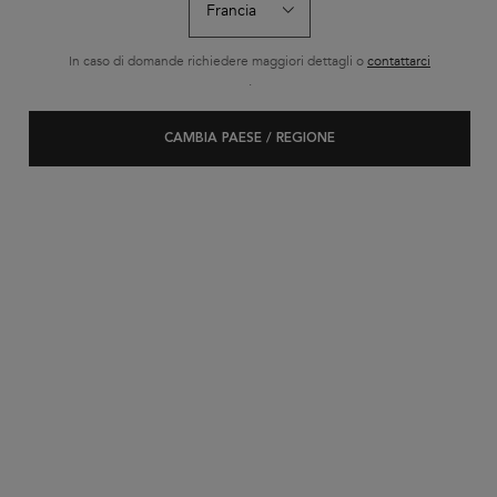
In caso di domande richiedere maggiori dettagli o
contattarci
.
CAMBIA PAESE / REGIONE
GLOSS ABSOLU
Ordina per
(20 prodotti)
RESTRINGI
FILTRI
BEST-SELLER
BEST-SELLER