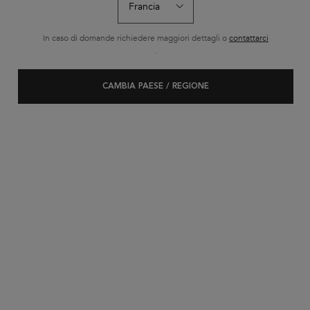
In caso di domande richiedere maggiori dettagli o
contattarci
.
CAMBIA PAESE / REGIONE