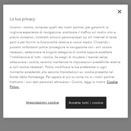
29,70 €
―
Acquista Il Prodotto
BAIN SATIN RI
La tua privacy
+
Usiamo i cookie, compresi quelli dei nostri partner, per garantirti la
migliore esperienza di navigazione, analizzare il traffico sul nostro sito e,
MASQUINTENSE RICHE
previo consenso, mostrarti annunci personalizzati sui siti internet di terze
parti e per fornirti le funzionalità relative ai social media. Cliccando i
Maschera ricca di nutrienti essenziali
pulsanti sottostanti potrai proseguire la navigazione con i soli cookie
52,70 €
necessari, selezionare le singole categorie di cookie oppure accettare
l’installazione di tutti i cookie. Se scegli di chiudere il banner senza
Quantità
selezionare i cookie, saranno mantenute le impostazioni predefinite relative
−
+
ai soli cookie necessari. Potrai modificare le tue preferenze in ogni
momento accedendo alla sezione Impostazioni sui cookie presente nel
footer della Homepage. Per sapere di più su come noi e i nostri partner
trattiamo i tuoi dati personali attraverso i Cookie, leggi la nostra
Cookie
200 ml
Policy.
Impostazioni cookie
Accetta tutti i cookie
52,70 €
―
Esaurito
MASQUINTENSE RIC
+