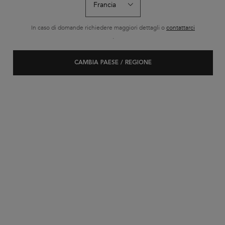
In caso di domande richiedere maggiori dettagli o
contattarci
.
CAMBIA PAESE / REGIONE