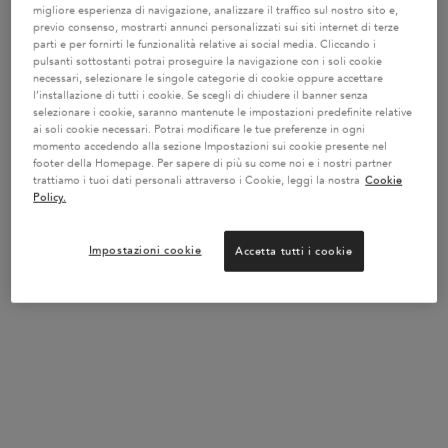
29,70 €
―
Acquista Il Prodotto
BAIN SATIN RI
migliore esperienza di navigazione, analizzare il traffico sul nostro sito e,
previo consenso, mostrarti annunci personalizzati sui siti internet di terze
parti e per fornirti le funzionalità relative ai social media. Cliccando i
pulsanti sottostanti potrai proseguire la navigazione con i soli cookie
+
necessari, selezionare le singole categorie di cookie oppure accettare
l’installazione di tutti i cookie. Se scegli di chiudere il banner senza
MASQUINTENSE RICHE
selezionare i cookie, saranno mantenute le impostazioni predefinite relative
ai soli cookie necessari. Potrai modificare le tue preferenze in ogni
Maschera ricca di nutrienti essenziali
momento accedendo alla sezione Impostazioni sui cookie presente nel
52,70 €
footer della Homepage. Per sapere di più su come noi e i nostri partner
trattiamo i tuoi dati personali attraverso i Cookie, leggi la nostra
Cookie
Quantità
Policy.
−
+
Impostazioni cookie
Accetta tutti i cookie
200 ml
52,70 €
―
Esaurito
MASQUINTENSE RIC
+
NECTAR THERMIQUE