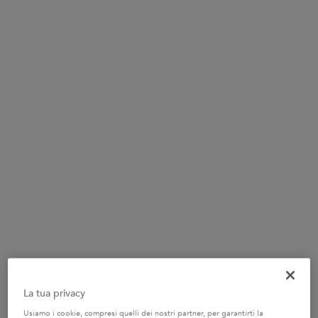
Acquista prodotti separatamente
BAIN SATIN RICHE
Shampoo ricco con nutrienti essenziali
29,70 €
Quantità
−
+
250 ml
La tua privacy
Usiamo i cookie, compresi quelli dei nostri partner, per garantirti la