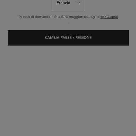
In caso di domande richiedere maggiori dettagli o
contattarci
.
CAMBIA PAESE / REGIONE