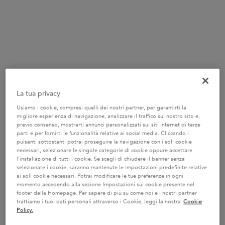
Acquista prodotti separatamente
La tua privacy
BAIN DÉCALCIFIANT RÉPARATEUR
Usiamo i cookie, compresi quelli dei nostri partner, per garantirti la
Questo prodotto è stato premiato con l'ELLE
migliore esperienza di navigazione, analizzare il traffico sul nostro sito e,
37,50 €
International Beauty Award 2025. Il Bain
previo consenso, mostrarti annunci personalizzati sui siti internet di terze
Décalcifiant Réparateur è uno shampoo
(15,00 €/100 ml.)
parti e per fornirti le funzionalità relative ai social media. Cliccando i
pulsanti sottostanti potrai proseguire la navigazione con i soli cookie
concentrato in acidi puri per tutti i capelli
Quantità
necessari, selezionare le singole categorie di cookie oppure accettare
danneggiati. Elimina l'eccesso di calcio
l’installazione di tutti i cookie. Se scegli di chiudere il banner senza
−
+
responsabile della rottura del capello e
selezionare i cookie, saranno mantenute le impostazioni predefinite relative
ricostruisce i ponti interni della fibra
ai soli cookie necessari. Potrai modificare le tue preferenze in ogni
capillare*. Per un'efficacia ottimale
momento accedendo alla sezione Impostazioni sui cookie presente nel
250ml
consigliamo di applicarlo con il Concentré
footer della Homepage. Per sapere di più su come noi e i nostri partner
Décalcifiant Ultra-Réparateur.
trattiamo i tuoi dati personali attraverso i Cookie, leggi la nostra
Cookie
Policy.
37,50 €
―
Acquista Il Prodotto
BAIN DÉCALCIF