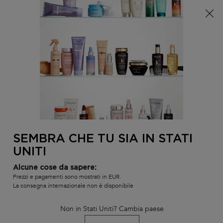
È arrivata l'estate! Una pochette (spesa minima 100€) o
una borsa mare (spesa minima 150€) in omaggio,
codice: SUMMER 🏖️
0
IL
0 PR
TROVARE
MIO
UN
Contenuto principale
CARR
TORNA ALLA HOME
SALONE
BINOMIO SCOPERTA PREMIÈRE
RIPARAZIONE PROFONDA
3-5 giorni lavorativi
Disponibile
SEMBRA CHE TU SIA IN STATI
Duo scoperta Première Ripara i capelli in profondità con il duo
UNITI
Concentré + Bain di Kérastase.
Alcune cose da sapere:
Prezzi e pagamenti sono mostrati in EUR.
336 le persone hanno visto recentemente questo prodotto
La consegna internazionale non è disponibile
Non in Stati Uniti? Cambia paese