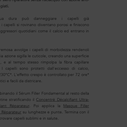
giati.
cqua dura può danneggiare i capelli già
o i capelli si rovinano diventano porosi e finiscono
 aggressori quotidiani come il calcio ed entrano in
remosa avvolge i capelli di morbidezza rendenoli
ia azione sigilla le cuticole, creando una superficie
ie, e al tempo stesso rimpolpa la fibra capillare
. I capelli sono protetti dall'eccesso di calcio,
 230°C*. L'effetto crespo è controllato per 72 ore*
tici e facili da districare.
bbinando il Sérum Filler Fondamental al resto della
tine stratificando il
Concentré Décalcifiant Ultra-
fiant Réparateur
. Poi applica la
Masque Filler
é Réparateur
su lunghezze e punte. Termina con il
ovare capelli sublimi e in salute.