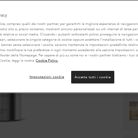
vacy
Quanti
ie, compresi quelli dei nostri partner, per garantirti la migliore esperienza di navigazione
nostro sito e, previo consenso, mostrarti annunci personalizzati sui siti internet di terze part
−
tà relative ai social media. Cliccando i pulsanti sottostanti potrai proseguire la navigazion
ari, selezionare le singole categorie di cookie oppure accettare l’installazione di tutti i c
l banner senza selezionare i cookie, saranno mantenute le impostazioni predefinite relative
otrai modificare le tue preferenze in ogni momento accedendo alla sezione Impostazioni s
 footer della Homepage. Per sapere di più su come noi e i nostri partner trattiamo i tuoi d
Cookie, leggi la nostra
Cookie Policy.
Impostazioni cookie
Accetta tutti i cookie