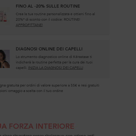
FINO AL -20% SULLE ROUTINE
Crea la tua routine personalizzata e ottieni fino al
20%* di sconto con il codice: ROUTINE!
APPROFITTANE!
DIAGNOSI ONLINE DEI CAPELLI
Lo strumento diagnostico online di Kérastase ti
indicherà la routine perfetta per la cura dei tuoi
capelli.
INIZIA LA DIAGNOSI DEI CAPELLI
a gratuita per ordini di valore superiore a 55€ e resi gratuiti
ioni omaggio a scelta con il tuo ordine
TUA FORZA INTERIORE
 siero riparatore senza risciacquo con azione anti-