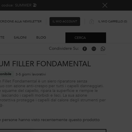
o, codice: SUMMER 🏖️
SCRIZIONE ALLA NEWSLETTER
IL MIO CARRELLO
0
IL MIO ACCOUNT
0 PRODOTTO
RTE
SALONI
BLOG
CERCA
Condividere Su:
Condividere Su: Facebook
Condividere Su: Email
Condividere Su: W
UM FILLER FONDAMENTAL
3-5 giorni lavorativi
onibile
m Fillet Fondamental è un siero riparatore senza
uo con azione anti-crespo per tutti i capelli danneggiati.
le squame del capello, ripara la superficie e riempie le
 lasciando i capelli morbidi e lisci. La sua azione
otettiva protegge i capelli dal calore degli strumenti per
ng.
e persone hanno visto recentemente questo prodotto