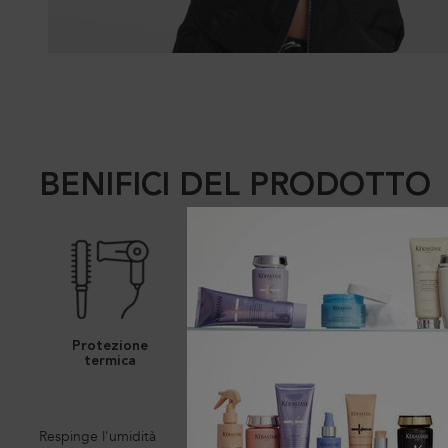
BENIFICI DEL PRODOTTO
Protezione
Anti-crespo
Capelli lisc
termica
Respinge l'umidità