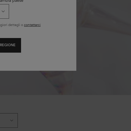
 Cambia paese
iori dettagli o
contattarci
 REGIONE