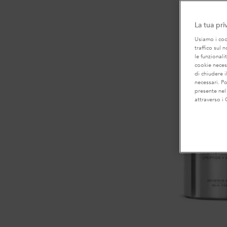
La tua pri
Usiamo i cook
traffico sul 
le funzionali
cookie necess
di chiudere i
necessari. P
presente nel
attraverso i 