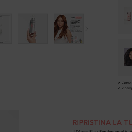
✔ Consegn
✔ 2 camp
RIPRISTINA LA 
Il Sérum Filler Fondamental è un