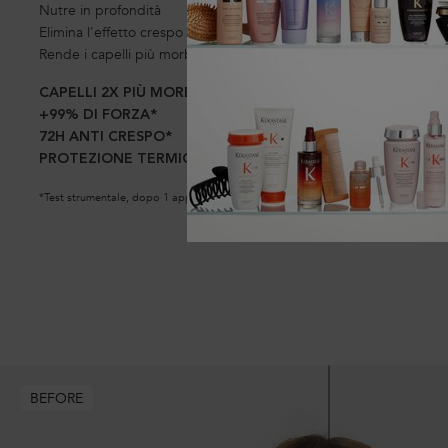
Nutre in profondità
Elimina l'effetto crespo
Rende i capelli più morbidi e lisci
CAPELLI 2X PIÙ MORBIDI*
+99% DI FORZA*
72H ANTI CRESPO*
PROTEZIONE TERMICA 230°C*
*Test strumentale, dopo 1 applicazione di Sérum Filler Fondamental
BEFORE