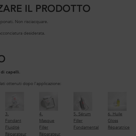
ZARE IL PRODOTTO
mponati. Non risciacquare.
'acconciatura desiderata.
O
 di capelli.
lati ottenuti dopo l'applicazione:
3.
4.
5. Sérum
6. Huile
Fondant
Masque
Filler
Gloss
Fluidité
Filler
Fondamental
Réparatrice
Réparateur
Réparateur