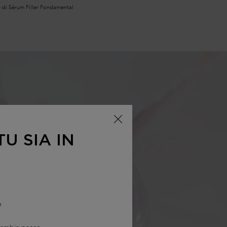
 di Sérum Filler Fondamental
U SIA IN
e