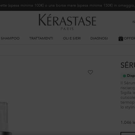
ochette (spesa minima 100€) o una borsa mare (spesa minima 150€) in omaggi
I
SHAMPOO
TRATTAMENTI
OLI E SIERI
DIAGNOSI
OFFE
SÉR
Disp
Il Séru
risciacq
Sigilla 
cuticole
termopr
lo styli
1.046 l
One size only