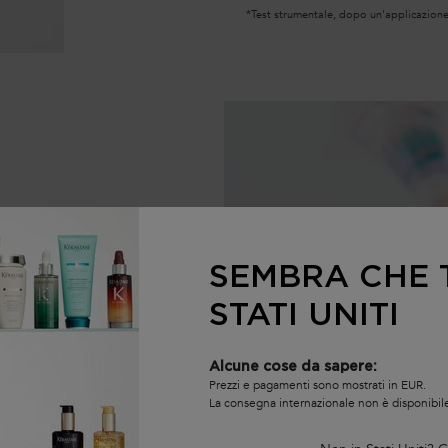
*Test strumentale, dopo un'applicazione
SEMBRA CHE T
STATI UNITI
i
Alcune cose da sapere:
Prezzi e pagamenti sono mostrati in EUR.
La consegna internazionale non è disponibil