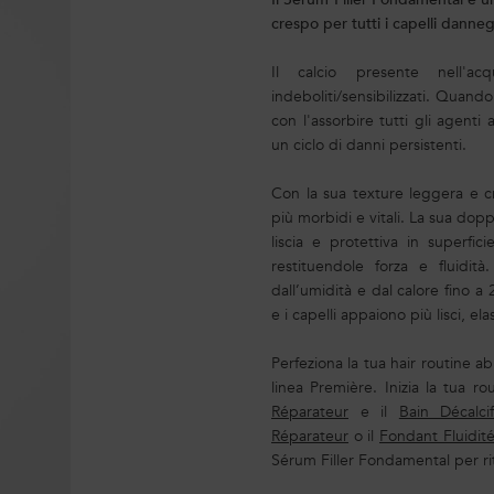
crespo per tutti i capelli danneg
Il calcio presente nell'a
indeboliti/sensibilizzati. Quand
con l'assorbire tutti gli agenti
un ciclo di danni persistenti.
Con la sua texture leggera e c
più morbidi e vitali. La sua dopp
liscia e protettiva in superfic
restituendole forza e fluidità
dall’umidità e dal calore fino a
e i capelli appaiono più lisci, elas
Perfeziona la tua hair routine a
linea Première. Inizia la tua rou
Réparateur
e il
Bain Décalci
Réparateur
o il
Fondant Fluidit
Sérum Filler Fondamental per ritr