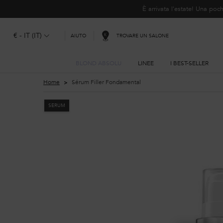
È arrivata l'estate! Una p
€ - IT (IT)
TROVARE UN SALONE
AIUTO
BLOND ABSOLU
LINEE
I BEST-SELLER
Contenuto principale
Home
Sérum Filler Fondamental
SERUM