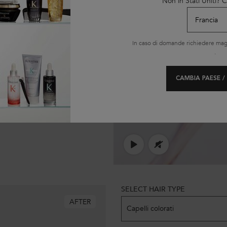
Non in Stati Uniti?
In caso di domande richiedere magg
.
CAMBIA PAESE /
SELECT HAIR TYPE
Model skin variation
AFTER
Capelli colorati