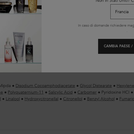
Non in Stati Uniti?
In caso di domande richiedere magg
.
CAMBIA PAESE /
enco completo degli ingredie
Mipda
●
Disodium Cocoamphodiacetate
●
Glycol Distearate
●
Hexylene
ne
●
Polyquaternium-11
●
Salicylic Acid
●
Carbomer
●
Pyridoxine HCI
l
●
Linalool
●
Hydroxycitronellal
●
Citronellol
●
Benzyl Alcohol
●
Fumaric