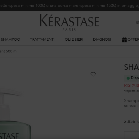
ochette (spesa minima 100€) o una borsa mare (spesa minima 150€) in omaggi
I
SHAMPOO
TRATTAMENTI
OLI E SIERI
DIAGNOSI
OFFE
ent 500 ml
SHA
Disp
RISPAR
*rispetto 
Shampoo
sensibil
2.856 l
Seleziona un size