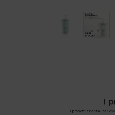
I 
PDP Routine Section
I prodotti essenziali per co