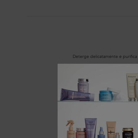
PDP Section Product Benefits
Deterge delicatamente e purifica il
Capelli lucen