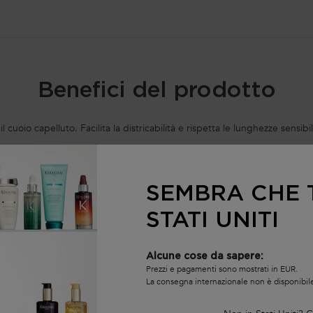
Benefici del prodotto
 cuoio capelluto. Facilita la districabilità e rispetta le lunghezze sensib
SEMBRA CHE T
STATI UNITI
Alcune cose da sapere:
Prezzi e pagamenti sono mostrati in EUR.
La consegna internazionale non è disponibil
ti
Purifica il cuoio capelluto
Regola il g