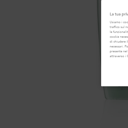
La tua pri
Usiamo i cook
traffico sul 
le funzionali
cookie necess
di chiudere i
necessari. P
presente nel
attraverso i 