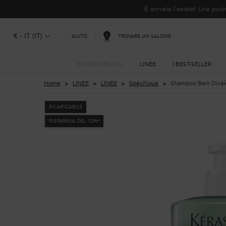
È arrivata l'estate! Una p
€ - IT (IT)
TROVARE UN SALONE
AIUTO
BLOND ABSOLU
LINEE
I BEST-SELLER
Contenuto principale
Home
LINEE
LINEE
Spécifique
Shampoo Bain Dival
RICARICABILE
RISPARMIA DEL 10%*