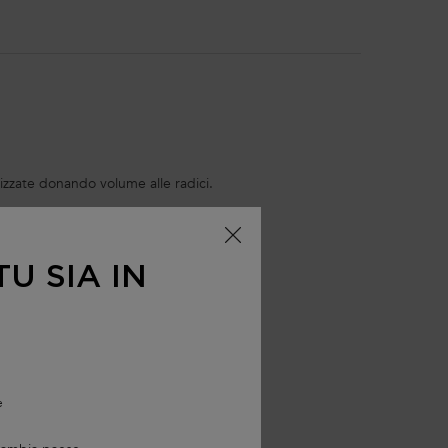
ilizzate donando volume alle radici.
U SIA IN
e
rasso in eccesso