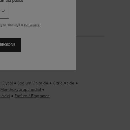
 Cambia paese
iori dettagli o
contattarci
 REGIONE
nti
 Glycol
●
Sodium Chloride
●
Citric Acide
●
●
Menthoxypropanediol
●
 Acid
●
Parfum / Fragrance