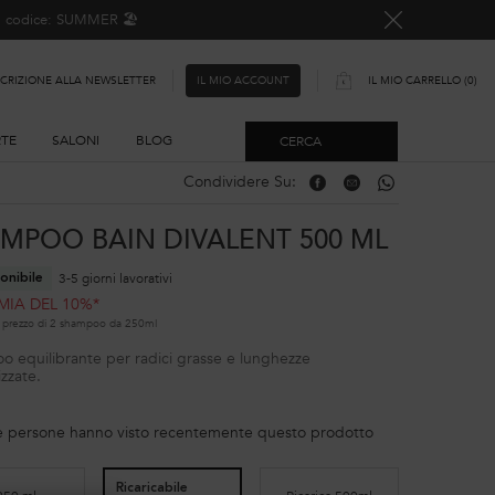
o, codice: SUMMER 🏖️
SCRIZIONE ALLA NEWSLETTER
IL MIO CARRELLO
0
IL MIO ACCOUNT
0 PRODOTTO
RTE
SALONI
BLOG
CERCA
Condividere Su:
Condividere Su: Facebook
Condividere Su: Email
Condividere Su: W
MPOO BAIN DIVALENT 500 ML
3-5 giorni lavorativi
onibile
MIA DEL 10%*
al prezzo di 2 shampoo da 250ml
 equilibrante per radici grasse e lunghezze
izzate.
e persone hanno visto recentemente questo prodotto
Ricaricabile