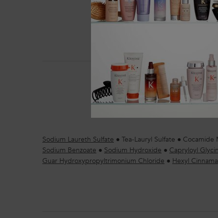
El
Sodium Laureth Sulfate
●
Tea-Lauryl Sulfate
●
Cocamide 
Sodium Benzoate
●
Sodium Hydroxide
●
Capryloyl Glyci
Guar Hydroxypropyltrimonium Chloride
●
Hexyl Cinnama
PDP Section How To Apply Video