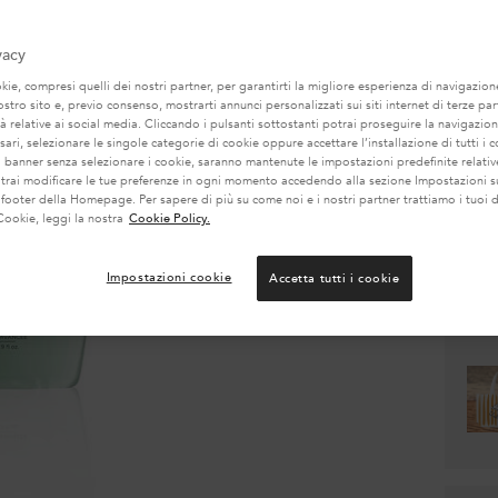
3
(13,1
vacy
Quanti
ie, compresi quelli dei nostri partner, per garantirti la migliore esperienza di navigazione
nostro sito e, previo consenso, mostrarti annunci personalizzati sui siti internet di terze part
−
tà relative ai social media. Cliccando i pulsanti sottostanti potrai proseguire la navigazion
ari, selezionare le singole categorie di cookie oppure accettare l’installazione di tutti i c
l banner senza selezionare i cookie, saranno mantenute le impostazioni predefinite relative
otrai modificare le tue preferenze in ogni momento accedendo alla sezione Impostazioni s
 footer della Homepage. Per sapere di più su come noi e i nostri partner trattiamo i tuoi d
Cookie, leggi la nostra
Cookie Policy.
Impostazioni cookie
Accetta tutti i cookie