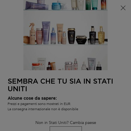
È arrivata l'estate! Una pochette (spesa minima 100€) o
una borsa mare (spesa minima 150€) in omaggio,
codice: SUMMER 🏖️
0
IL
0 PR
TROVARE
MIO
UN
Contenuto principale
CARR
INDIETRO
CAPELLI INDISCIPLINATI
SALONE
OLI E SIERI
Tutti i tipi di capelli
SEMBRA CHE TU SIA IN STATI
UNITI
Una varietà di oli e sieri per lo styling adatti a tutti i tipi di
capelli per uomini e donne per risultati professionali.
Alcune cose da sapere:
Prezzi e pagamenti sono mostrati in EUR.
La consegna internazionale non è disponibile
Non in Stati Uniti? Cambia paese