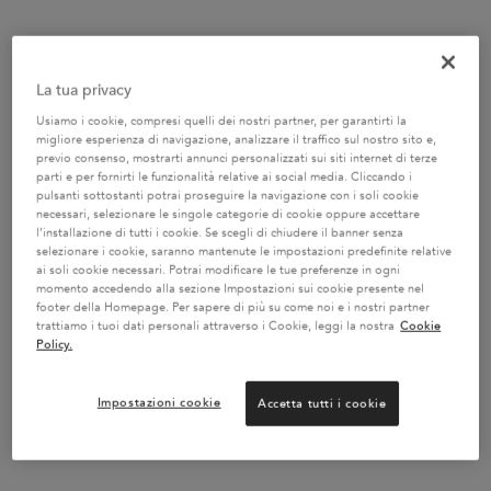
La tua privacy
Usiamo i cookie, compresi quelli dei nostri partner, per garantirti la
migliore esperienza di navigazione, analizzare il traffico sul nostro sito e,
previo consenso, mostrarti annunci personalizzati sui siti internet di terze
SIERO SÉRUM CHROMA
parti e per fornirti le funzionalità relative ai social media. Cliccando i
THERMIQUE
pulsanti sottostanti potrai proseguire la navigazione con i soli cookie
necessari, selezionare le singole categorie di cookie oppure accettare
Un siero termico anti-crespo per tutti
i tipi di capelli colorati, sensibilizzati
l’installazione di tutti i cookie. Se scegli di chiudere il banner senza
o danneggiati. La texture lattea dalle
selezionare i cookie, saranno mantenute le impostazioni predefinite relative
Un formato disponibile
proprietà antiossidanti, arricchita di
ai soli cookie necessari. Potrai modificare le tue preferenze in ogni
acido lattico e Centella Asiatica,
150 ml
momento accedendo alla sezione Impostazioni sui cookie presente nel
aiuta a preservare il colore,
proteggendo la fibra capillare dai
footer della Homepage. Per sapere di più su come noi e i nostri partner
danni causati da diversi agenti
trattiamo i tuoi dati personali attraverso i Cookie, leggi la nostra
Cookie
esterni aggressivi: raggi UV, umidità,
Policy.
AGGIUNGERE AL CARRELLO
calore e stress ossidativo.
40,70 €
SIERO SÉRUM CHROMA THERMIQUE
Impostazioni cookie
Accetta tutti i cookie
CONSIGLIATI PER TE