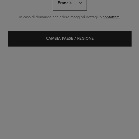
In caso di domande richiedere maggiori dettagli o
contattarci
.
CAMBIA PAESE / REGIONE
CAPELLI INDISCIPLINATI
Ordina per
(1 prodotto)
RESTRINGI
FILTRI
SERUM