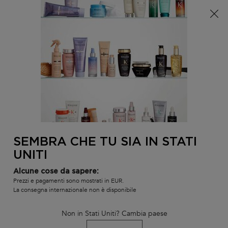
È arrivata l'estate! Una pochette (spesa minima 100€) o
una borsa mare (spesa minima 150€) in omaggio,
codice: SUMMER 🏖️
0
IL
0 PR
TROVARE
MIO
UN
Contenuto principale
Non ci sono risultati
CARR
SALONE
POTREBBE INTERESSARTI...
LA NOSTRA RACCOMANDAZIONE DI
PRODOTTO PERSONALIZZATA
SEMBRA CHE TU SIA IN STATI
BEST-
BEST-
BEST-
UNITI
SELLER
SELLER
SELLER
SERUM
Alcune cose da sapere:
Prezzi e pagamenti sono mostrati in EUR.
La consegna internazionale non è disponibile
Non in Stati Uniti? Cambia paese
L'HUILE ORIGINALE
BAIN SATIN RICHE
SHAMPOO B