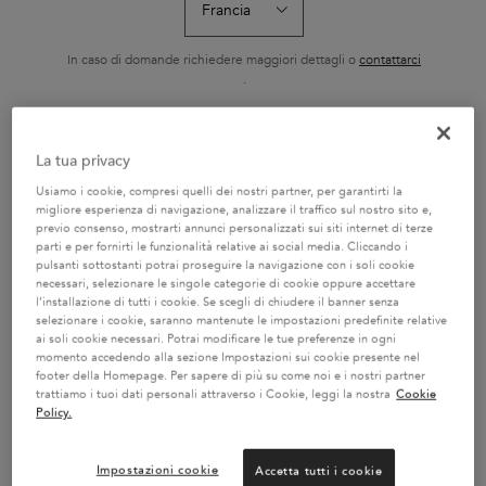
RICARICABILE 75ML
HYDRA-GLA
L'Huile Originale Elixir
Shampoo ricco con
Il Bain Hydra-Gla
Ultime di Kérastase è un
nutrienti essenziali
Kérastase è un
olio sublimatore versatile
idratante e illum
In caso di domande richiedere maggiori dettagli o
contattarci
Seleziona un formato
Seleziona un formato
Seleziona un f
e senza risciacquo. La sua
capelli tendenti 
.
nuova formula contiene
Specificatament
camelia francese raccolta
formulato con a
a mano e camelia
ialuronico, acido
selvatica. Ora ricaricabile,
e olio di rosa ca
CAMBIA PAESE / REGIONE
garantisce risultati
capelli da sogno,
La tua privacy
AGGIUNGERE AL
AGGIUNGERE AL
AGGIUNGER
professionali su tutti i tipi
setosi.
CARRELLO
CARRELLO
CARREL
di capelli secchi e spenti.
Usiamo i cookie, compresi quelli dei nostri partner, per garantirti la
Con la sua texture
69,50 €
29,70 €
32,80
leggera, protegge i capelli
L'HUILE ORIGINALE RICARICABILE 75ML
BAIN SATIN RICHE
SH
migliore esperienza di navigazione, analizzare il traffico sul nostro sito e,
rendendoli più morbidi,
previo consenso, mostrarti annunci personalizzati sui siti internet di terze
setosi e lucenti.
parti e per fornirti le funzionalità relative ai social media. Cliccando i
pulsanti sottostanti potrai proseguire la navigazione con i soli cookie
necessari, selezionare le singole categorie di cookie oppure accettare
l’installazione di tutti i cookie. Se scegli di chiudere il banner senza
selezionare i cookie, saranno mantenute le impostazioni predefinite relative
ai soli cookie necessari. Potrai modificare le tue preferenze in ogni
2 CAMPIONI OMAGGIO A
SERVIZIO CLIENTI:
momento accedendo alla sezione Impostazioni sui cookie presente nel
SCELTA CON IL TUO ORDINE
DOMANDE SUI PRODOTTI
footer della Homepage. Per sapere di più su come noi e i nostri partner
800 3356 76 / DOMANDE
trattiamo i tuoi dati personali attraverso i Cookie, leggi la nostra
Cookie
SUGLI ORDINI 0281 4800 67
Policy.
Impostazioni cookie
Accetta tutti i cookie