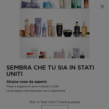
È arrivata l'estate! Una pochette (spesa minima 100€) o
una borsa mare (spesa minima 150€) in omaggio,
codice: SUMMER 🏖️
0
IL
0 PR
TROVARE
MIO
UN
Contenuto principale
Non ci sono risultati
CARR
SALONE
POTREBBE INTERESSARTI...
LA NOSTRA RACCOMANDAZIONE DI
PRODOTTO PERSONALIZZATA
SEMBRA CHE TU SIA IN STATI
BEST-
BEST-
BEST-
UNITI
SELLER
SELLER
SELLER
SERUM
Alcune cose da sapere:
Prezzi e pagamenti sono mostrati in EUR.
La consegna internazionale non è disponibile
Non in Stati Uniti? Cambia paese
L'HUILE ORIGINALE
BAIN SATIN RICHE
SHAMPOO B