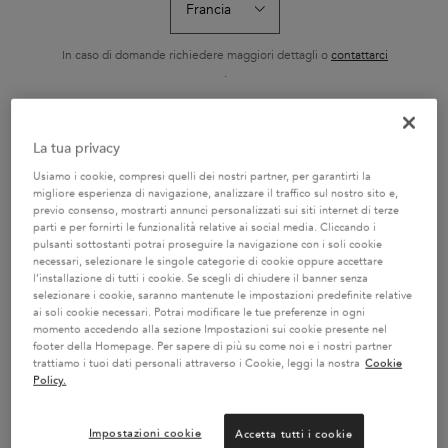
RICARICABILE 75ML
HYDRA-GLA
L'Huile Originale Elixir
Shampoo ricco con
Il Bain Hydra-Gla
Ultime di Kérastase è un
nutrienti essenziali
Kérastase è un
olio sublimatore versatile
idratante e illum
In caso di domande richiedere maggiori dettagli o
contattarci
Seleziona un formato
Seleziona un formato
Seleziona un f
e senza risciacquo. La sua
capelli tendenti 
.
nuova formula contiene
Specificatament
camelia francese raccolta
formulato con a
a mano e camelia
ialuronico, acido
selvatica. Ora ricaricabile,
e olio di rosa ca
CAMBIA PAESE / REGIONE
garantisce risultati
capelli da sogno,
La tua privacy
AGGIUNGERE AL
AGGIUNGERE AL
AGGIUNGER
professionali su tutti i tipi
setosi.
CARRELLO
CARRELLO
CARREL
di capelli secchi e spenti.
Usiamo i cookie, compresi quelli dei nostri partner, per garantirti la
Con la sua texture
69,50 €
29,70 €
32,80
leggera, protegge i capelli
L'HUILE ORIGINALE RICARICABILE 75ML
BAIN SATIN RICHE
SH
migliore esperienza di navigazione, analizzare il traffico sul nostro sito e,
rendendoli più morbidi,
previo consenso, mostrarti annunci personalizzati sui siti internet di terze
setosi e lucenti.
parti e per fornirti le funzionalità relative ai social media. Cliccando i
pulsanti sottostanti potrai proseguire la navigazione con i soli cookie
necessari, selezionare le singole categorie di cookie oppure accettare
l’installazione di tutti i cookie. Se scegli di chiudere il banner senza
selezionare i cookie, saranno mantenute le impostazioni predefinite relative
ai soli cookie necessari. Potrai modificare le tue preferenze in ogni
2 CAMPIONI OMAGGIO A
SERVIZIO CLIENTI:
momento accedendo alla sezione Impostazioni sui cookie presente nel
SCELTA CON IL TUO ORDINE
DOMANDE SUI PRODOTTI
footer della Homepage. Per sapere di più su come noi e i nostri partner
800 3356 76 / DOMANDE
trattiamo i tuoi dati personali attraverso i Cookie, leggi la nostra
Cookie
SUGLI ORDINI 0281 4800 67
Policy.
Impostazioni cookie
Accetta tutti i cookie