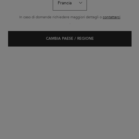
In caso di domande richiedere maggiori dettagli o
contattarci
.
CAMBIA PAESE / REGIONE
TRATTAMENTO SÉRUM ANTI-CHUTE FORTIFIANT
Siero fortificante quotidiano anti-caduta, ideale per capelli fragili, sfibrati e
soggetti alla caduta causata dalla rottura.
Seleziona un formato
AGGIUNGERE AL CARRELLO
56,90 €
TRATTAMENTO SÉRUM ANTI-CHUTE 