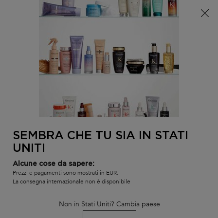
È arrivata l'estate! Una pochette (spesa minima 100€) o
una borsa mare (spesa minima 150€) in omaggio,
codice: SUMMER 🏖️
0
IL
0 PR
TROVARE
MIO
UN
Contenuto principale
Non ci sono risultati
CARR
SALONE
Restringi
Ordina per
Filtri
Restringi
Filtri
BEST-SELLER
SERUM
SEMBRA CHE TU SIA IN STATI
UNITI
Alcune cose da sapere:
Prezzi e pagamenti sono mostrati in EUR.
La consegna internazionale non è disponibile
Non in Stati Uniti? Cambia paese