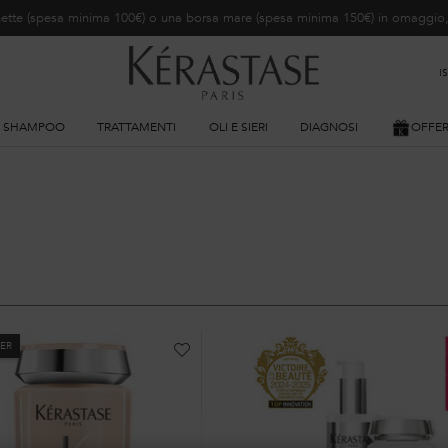
ochette (spesa minima 100€) o una borsa mare (spesa minima 150€) in omaggi
I
SHAMPOO
TRATTAMENTI
OLI E SIERI
DIAGNOSI
OFFE
LER