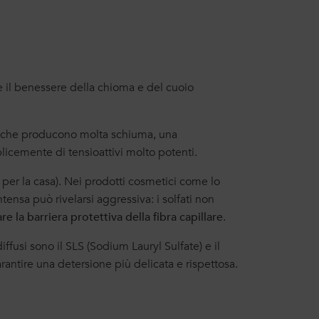
e il benessere della chioma e del cuoio
à è che producono molta schiuma, una
plicemente di tensioattivi molto potenti.
er la casa). Nei prodotti cosmetici come lo
tensa può rivelarsi aggressiva: i solfati non
re la barriera protettiva della fibra capillare
.
diffusi sono il SLS (Sodium Lauryl Sulfate) e il
antire una detersione più delicata e rispettosa.