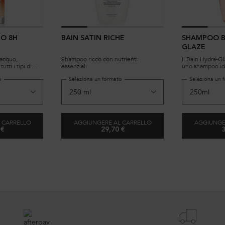
O 8H
BAIN SATIN RICHE
SHAMPOO B
GLAZE
iacquo,
Shampoo ricco con nutrienti
Il Bain Hydra-Gl
utti i tipi di
essenziali
uno shampoo idr
 nutrizione e
per capelli tend
o
Seleziona un formato
Seleziona un 
 per capelli più
Specificatamen
tire.
acido ialuronico,
di rosa canina, 
lucenti e setosi.
 CARRELLO
AGGIUNGERE AL CARRELLO
AGGIUNGE
 €
29,70 €
3
IFIANT
ERO NOTTURNO 8H
BAIN SATIN RICHE