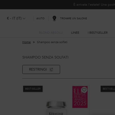
È arrivata l'estate! Una p
€ - IT (IT)
TROVARE UN SALONE
AIUTO
BLOND ABSOLU
LINEE
I BEST-SELLER
Contenuto principale
Home
Shampoo senza solfati
SHAMPOO SENZA SOLFATI
RESTRINGI
FILTRI
BEST-SELLER
BEST-SEL