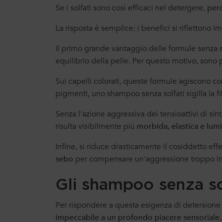
Se i solfati sono così efficaci nel detergere,
perc
La risposta è semplice: i benefici si riflettono
Il primo grande vantaggio delle formule senza s
equilibrio della pelle. Per questo motivo, sono p
Sui capelli colorati, queste formule agiscono c
pigmenti, uno shampoo senza solfati sigilla la f
Senza l'azione aggressiva dei tensioattivi di sint
risulta visibilmente più
morbida, elastica e lum
Infine, si riduce drasticamente il cosiddetto ef
sebo
per compensare un'aggressione troppo inten
Gli shampoo senza so
Per rispondere a questa esigenza di detersione 
impeccabile a un profondo piacere sensoriale