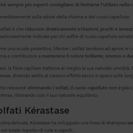
hé sempre più esperti consigliano di limitarne l'utilizzo nella 
 immediatamente sulla salute della chioma e del cuoio capelluto.
olfati è che
riducono drasticamente irritazioni, pruriti e sensazi
articolarmente indicate per chi soffre di cuoio capelluto sensibil
ome uno scudo protettivo. Mentre i solfati tendono ad aprire le 
ibra e contribuisce a
mantenere il colore brillante, intenso e du
esi, la fibra capillare trattiene al meglio la sua naturale umidità.
inosa
, dicendo addio al classico effetto secco e opaco sulle lun
fetto rebound:
eliminando i solfati, il cuoio capelluto non è più
sa, ritrovando così il suo naturale equilibrio.
lfati Kérastase
ultra-delicata, Kérastase ha sviluppato una linea di shampoo
se
, nel totale rispetto di cute e capelli.