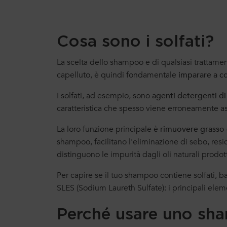
Cosa sono i solfati?
La scelta dello shampoo e di qualsiasi trattame
capelluto, è quindi fondamentale
imparare a co
I solfati, ad esempio, sono
agenti detergenti di 
caratteristica che spesso viene erroneamente ass
La loro funzione principale è
rimuovere grasso 
shampoo, facilitano l'eliminazione di sebo, residu
distinguono le impurità dagli oli naturali prodott
Per capire se il tuo shampoo contiene solfati, bast
SLES (Sodium Laureth Sulfate): i principali ele
Perché usare uno sha