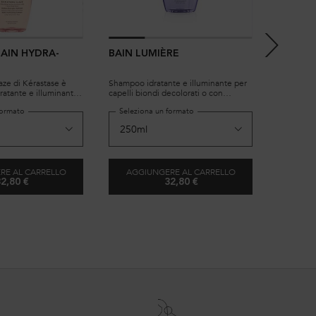
AIN HYDRA-
BAIN LUMIÈRE
SHAMPO
aze di Kérastase è
Shampoo idratante e illuminante per
Shampoo e
atante e illuminante
capelli biondi decolorati o con
grasse e l
enti al crespo.
mèches
formato
Seleziona un formato
Selezio
te formulato con
 acido glicolico e olio
per capelli da sogno,
RE AL CARRELLO
AGGIUNGERE AL CARRELLO
AGGI
2,80 €
32,80 €
SHAMPOO BAIN HYDRA-GLAZE
BAIN LUMIÈRE