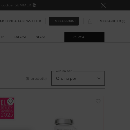
o, codice: SUMMER 🏖️
SCRIZIONE ALLA NEWSLETTER
IL MIO CARRELLO
0
IL MIO ACCOUNT
0 PRODOTTO
RTE
SALONI
BLOG
CERCA
Ordina per
(8 prodotti)