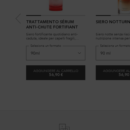
TRATTAMENTO SÉRUM
SIERO NOTTURN
ANTI-CHUTE FORTIFIANT
Siero fortificante quotidiano anti-
Siero notte senza risc
caduta, ideale per capelli fragili,
nutrizione intensa per t
sfibrati e soggetti alla caduta causata
capelli. Offre 8 ore di
Seleziona un formato
Seleziona un format
dalla rottura.
protezione dal crespo,
morbidi e facili da ges
AGGIUNGERE AL CARRELLO
AGGIUNGERE AL
56,90 €
56,90
TRATTAMENTO SÉRUM ANTI-CHUTE FORT
SI