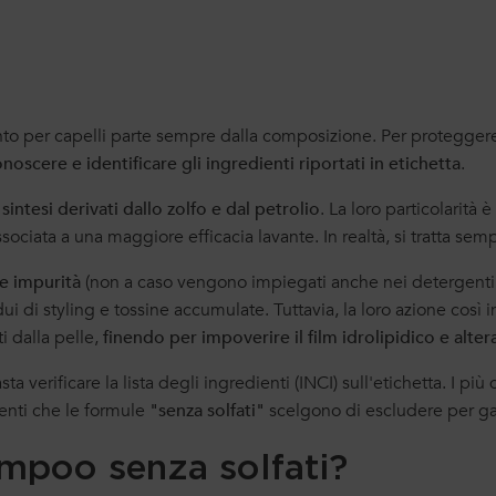
nto per capelli parte sempre dalla composizione. Per protegger
noscere e identificare gli ingredienti riportati in etichetta
.
sintesi derivati dallo zolfo e dal petrolio
. La loro particolarit
ociata a una maggiore efficacia lavante. In realtà, si tratta sem
e impurità
(non a caso vengono impiegati anche nei detergenti p
i di styling e tossine accumulate. Tuttavia, la loro azione così in
i dalla pelle,
finendo per impoverire il film idrolipidico e altera
a verificare la lista degli ingredienti (INCI) sull'etichetta. I più 
menti che le formule
"senza solfati"
scelgono di escludere per gar
mpoo senza solfati?