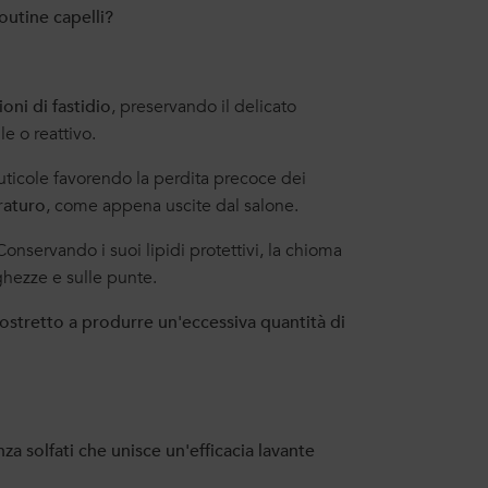
routine capelli?
oni di fastidio
, preservando il delicato
e o reattivo.
cuticole favorendo la perdita precoce dei
raturo
, come appena uscite dal salone.
 Conservando i suoi lipidi protettivi, la chioma
ghezze e sulle punte.
 costretto a produrre un'eccessiva quantità di
nza solfati che unisce un'efficacia lavante