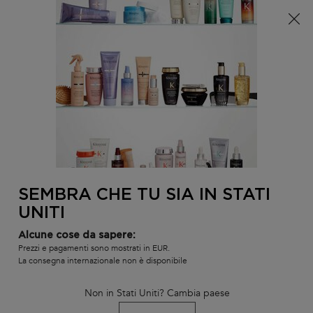
È arrivata l'estate! Una pochette (spesa minima 100€) o
una borsa mare (spesa minima 150€) in omaggio,
codice: SUMMER 🏖️
0
IL
0 PR
TROVARE
MIO
UN
Contenuto principale
Non ci sono risultati
CARR
SALONE
POTREBBE INTERESSARTI...
LA NOSTRA RACCOMANDAZIONE DI
PRODOTTO PERSONALIZZATA
SEMBRA CHE TU SIA IN STATI
BEST-
BEST-
BEST-
UNITI
SELLER
SELLER
SELLER
SERUM
Alcune cose da sapere:
Prezzi e pagamenti sono mostrati in EUR.
La consegna internazionale non è disponibile
Non in Stati Uniti? Cambia paese
L'HUILE ORIGINALE
BAIN SATIN RICHE
SHAMPOO B