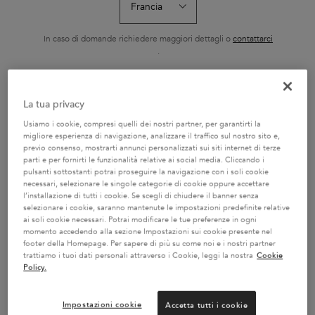
RICARICABILE 75ML
HYDRA-GLA
L'Huile Originale Elixir
Shampoo ricco con
Il Bain Hydra-Gla
Ultime di Kérastase è un
nutrienti essenziali
Kérastase è un
olio sublimatore versatile
idratante e illum
In caso di domande richiedere maggiori dettagli o
contattarci
Seleziona un formato
Seleziona un formato
Seleziona un f
e senza risciacquo. La sua
capelli tendenti 
.
nuova formula contiene
Specificatament
camelia francese raccolta
formulato con a
a mano e camelia
ialuronico, acido
selvatica. Ora ricaricabile,
e olio di rosa ca
CAMBIA PAESE / REGIONE
garantisce risultati
capelli da sogno,
La tua privacy
AGGIUNGERE AL
AGGIUNGERE AL
AGGIUNGER
professionali su tutti i tipi
setosi.
CARRELLO
CARRELLO
CARREL
di capelli secchi e spenti.
Usiamo i cookie, compresi quelli dei nostri partner, per garantirti la
Con la sua texture
69,50 €
29,70 €
32,80
leggera, protegge i capelli
L'HUILE ORIGINALE RICARICABILE 75ML
BAIN SATIN RICHE
SH
migliore esperienza di navigazione, analizzare il traffico sul nostro sito e,
rendendoli più morbidi,
previo consenso, mostrarti annunci personalizzati sui siti internet di terze
setosi e lucenti.
parti e per fornirti le funzionalità relative ai social media. Cliccando i
pulsanti sottostanti potrai proseguire la navigazione con i soli cookie
necessari, selezionare le singole categorie di cookie oppure accettare
l’installazione di tutti i cookie. Se scegli di chiudere il banner senza
selezionare i cookie, saranno mantenute le impostazioni predefinite relative
ai soli cookie necessari. Potrai modificare le tue preferenze in ogni
2 CAMPIONI OMAGGIO A
SERVIZIO CLIENTI:
momento accedendo alla sezione Impostazioni sui cookie presente nel
SCELTA CON IL TUO ORDINE
DOMANDE SUI PRODOTTI
footer della Homepage. Per sapere di più su come noi e i nostri partner
800 3356 76 / DOMANDE
trattiamo i tuoi dati personali attraverso i Cookie, leggi la nostra
Cookie
SUGLI ORDINI 0281 4800 67
Policy.
Impostazioni cookie
Accetta tutti i cookie