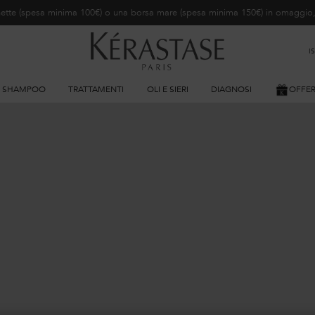
ochette (spesa minima 100€) o una borsa mare (spesa minima 150€) in omaggi
I
SHAMPOO
TRATTAMENTI
OLI E SIERI
DIAGNOSI
OFFE