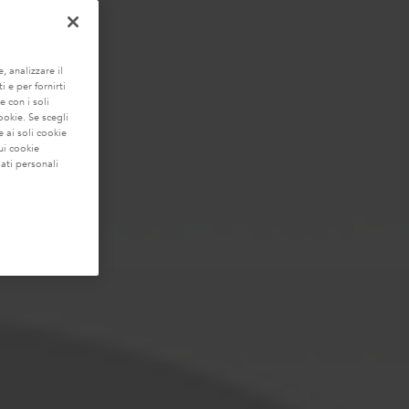
, analizzare il
i e per fornirti
e con i soli
ookie. Se scegli
 ai soli cookie
ui cookie
ati personali