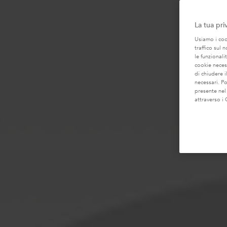
La tua pri
Usiamo i cook
traffico sul 
le funzionali
cookie necess
di chiudere i
necessari. P
presente nel
attraverso i 