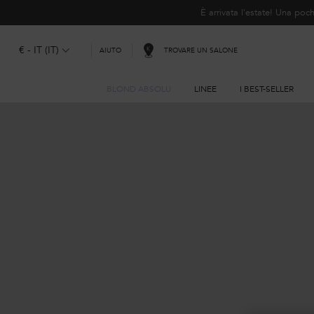
È arrivata l'estate! Una p
€ - IT (IT)
TROVARE UN SALONE
AIUTO
BLOND ABSOLU
LINEE
I BEST-SELLER
Contenuto principale