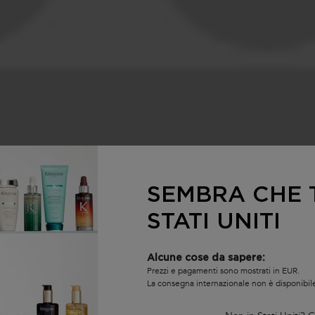
SEMBRA CHE T
STATI UNITI
Alcune cose da sapere:
Prezzi e pagamenti sono mostrati in EUR.
La consegna internazionale non è disponibil