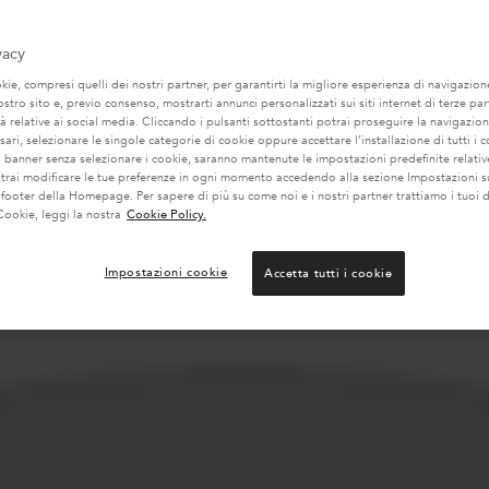
vacy
ie, compresi quelli dei nostri partner, per garantirti la migliore esperienza di navigazione
nostro sito e, previo consenso, mostrarti annunci personalizzati sui siti internet di terze part
tà relative ai social media. Cliccando i pulsanti sottostanti potrai proseguire la navigazion
ari, selezionare le singole categorie di cookie oppure accettare l’installazione di tutti i c
l banner senza selezionare i cookie, saranno mantenute le impostazioni predefinite relative
otrai modificare le tue preferenze in ogni momento accedendo alla sezione Impostazioni s
 footer della Homepage. Per sapere di più su come noi e i nostri partner trattiamo i tuoi d
Cookie, leggi la nostra
Cookie Policy.
Impostazioni cookie
Accetta tutti i cookie