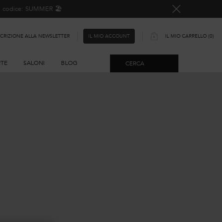
o, codice: SUMMER 🏖️
SCRIZIONE ALLA NEWSLETTER
IL MIO CARRELLO
0
IL MIO ACCOUNT
0 PRODOTTO
RTE
SALONI
BLOG
CERCA