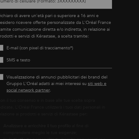
umero di cellulare (Formato: 3XXXXXXXXX)
ichiaro di avere un'età pari o superiore a 16 anni e
esidero ricevere offerte personalizzate da L'Oréal France
ramite comunicazione diretta e/o indiretta, in relazione ai
rodotti e servizi di Kérastase, a scelta tramite:
E-mail (con pixel di tracciamento*)
SMS e testo
Visualizzazione di annunci pubblicitari dei brand del
Gruppo L'Oréal adatti ai miei interessi su
siti web e
social network partner
.
on il tuo consenso e in base alle tue scelte sopra
ndicate, L'Oréal France utilizzerà i tuoi dati personali in
elazione ai prodotti e servizi di Kérastase per:
Analizzare e arricchire il tuo profilo
al fine di
comprendere meglio le tue esigenze;