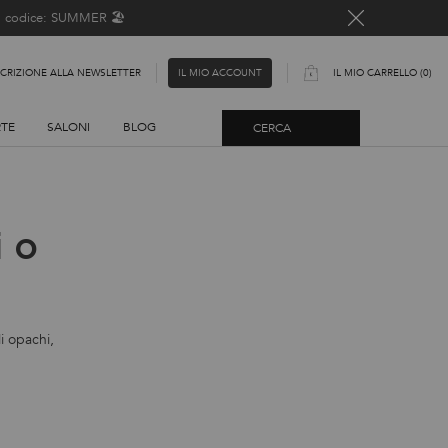
o, codice: SUMMER 🏖️
SCRIZIONE ALLA NEWSLETTER
IL MIO CARRELLO
0
IL MIO ACCOUNT
0 PRODOTTO
RTE
SALONI
BLOG
CERCA
i o
i opachi,