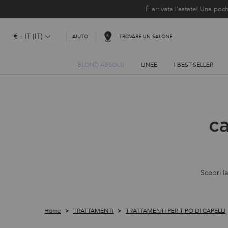
È arrivata l'estate! Una p
€ - IT (IT)
TROVARE UN SALONE
AIUTO
BLOND ABSOLU
LINEE
I BEST-SELLER
Contenuto principale
ca
Scopri l
Home
TRATTAMENTI
TRATTAMENTI PER TIPO DI CAPELLI