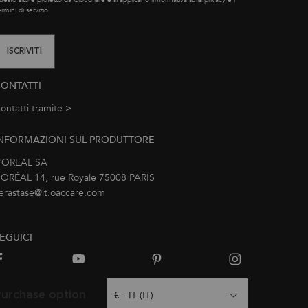
rmini di servizio.
ISCRIVITI
ONTATTI
ontatti tramite >
e-mail
NFORMAZIONI SUL PRODUTTORE
'OREAL SA
’ORÉAL 14, rue Royale 75008 PARIS
erastase@it.oaccare.com
EGUICI
urchase option
€ - IT (IT)