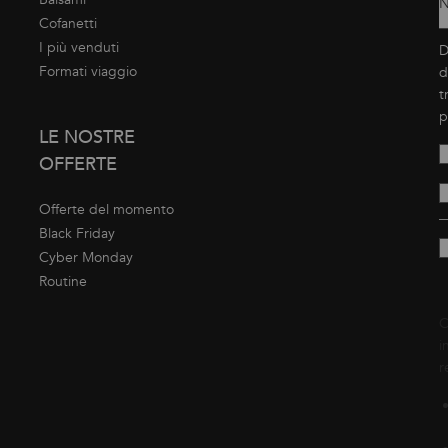
N
Cofanetti
I più venduti
D
Formati viaggio
d
t
p
LE NOSTRE
OFFERTE
Offerte del momento
Black Friday
Cyber Monday
Routine
C
i
r