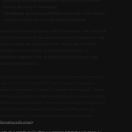
Inviarti offerte personalizzate
tramite comunicazione
diretta da parte di Kérastase;
Visualizzare annunci pubblicitari
mirati dei nostri diversi
marchi sui nostri siti e social network partner.
ueste proposte si basano sulle informazioni che condividi
on noi (comprese le tue caratteristiche di bellezza) o che
erivano dalle tue interazioni con i nostri servizi. Puoi
evocare il tuo consenso in qualsiasi momento, in
articolare tramite il link di disiscrizione presente nelle
ostre comunicazioni.
L'Oréal France utilizza tracking pixel (pixel di tracciamento) per sapere
 apri le e-mail, il tuo indirizzo IP, il tipo di dispositivo utilizzato, il
empo di consultazione e il numero di aperture del messaggio. Queste
nformazioni consentono di stabilire statistiche di invio, gestire le liste di
istribuzione e personalizzare il contenuto dei messaggi, la frequenza di
nvio o il canale di comunicazione. Per maggiori informazioni sul
rattamento dei dati, Ti invitiamo a prendere visione della nostra
nformativa sulla privacy
.
esto sito è protetto da Cloudflare e si applicano lInformativa sulla privacy e i