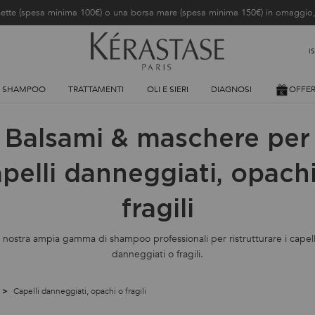
ochette (spesa minima 100€) o una borsa mare (spesa minima 150€) in omaggi
I
SHAMPOO
TRATTAMENTI
OLI E SIERI
DIAGNOSI
OFFE
Balsami & maschere per
pelli danneggiati, opach
fragili
a nostra ampia gamma di shampoo professionali per ristrutturare i capell
danneggiati o fragili.
Capelli danneggiati, opachi o fragili