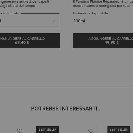
igenerante anti-età per capelli
Il Fondant Fluidité Réparateur è un t
 dagli effetti del tempo
decalcificante e antirigidità per tutti i 
danneggiati. Elimina l'eccesso di calc
na un formato
Un formato disponibile
responsabile della rottura sulla superf
all'interno del capello e ricostruisce i
200ml
interni della fibra*. Idrata e rinforza i c
rendendoli morbidi, fluidi ed elastici.
AGGIUNGERE AL CARRELLO
AGGIUNGERE AL CARRELL
63,40 €
49,90 €
MASQUE INTENSE RÉGÉNÉRANT
FONDANT F
POTREBBE INTERESSARTI...
BEST-SELLER
BEST-SELLER