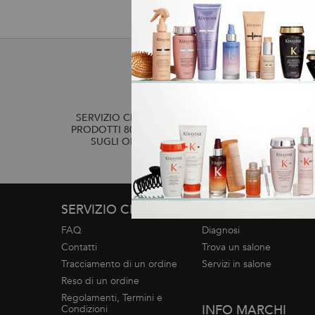
2 CAMP
SERVIZIO CLIENTI: DOMANDE SUI
PRODOTTI 800 3356 76 / DOMANDE
SUGLI ORDINI 0281 4800 67
Navigazione footer
SERVIZIO CLIENTI
SERVIZI
FAQ
Diagnosi
Contatti
Trova un salone
Tracciamento di un ordine
Servizi in salone
Reso di un ordine
Regolamenti, Termini e
INFO MARCHI
Condizioni