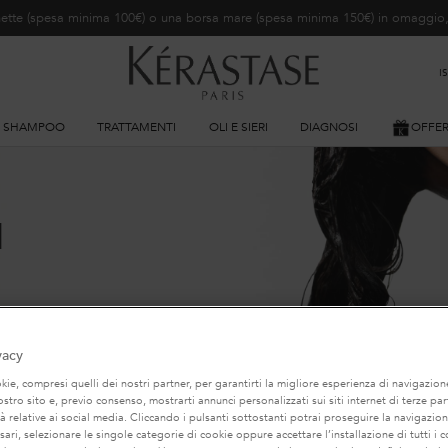
ochette (spesa minima 100€) o una borsa mare (spesa minima 150€) in omaggi
I
SHAMPOO
TRATTAMENTI
OLI E SIERI
DIAGNOSI
OFFE
I
n e strumenti di styling a caldo.
ipi di capelli, per uomo e donna.
vacy
ie, compresi quelli dei nostri partner, per garantirti la migliore esperienza di navigazione
i
nostro sito e, previo consenso, mostrarti annunci personalizzati sui siti internet di terze part
tà relative ai social media. Cliccando i pulsanti sottostanti potrai proseguire la navigazion
ari, selezionare le singole categorie di cookie oppure accettare l’installazione di tutti i c