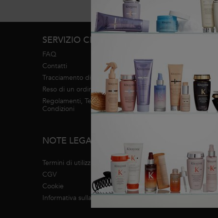
Navigazione footer
SERVIZIO CLIENTI
SERVIZI
FAQ
Diagnosi
Contatti
Trova un salone
Tracciamento di un ordine
Servizi in salone
Reso di un ordine
Regolamenti, Termini e
INFO MARCHI
Condizioni
Mappa del sito
NOTE LEGALI
Informazioni su Kérastase
Impegno RSI
Termini di utilizzo
CGV
Cookie
Informativa sulla privacy