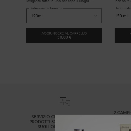
levigante tutto-in-uno per capelli lunghi
indeboliti
tendenti al crespo.
dovuta all
Seleziona un formato
Un formato
150 ml
AGGIUNGERE AL CARRELLO
50,80 €
SPRAY ANTI-FRIZZ GLAZE MILK
2 CAMP
SERVIZIO CLIENTI: DOMANDE SUI
PRODOTTI 800 3356 76 / DOMANDE
SUGLI ORDINI 0281 4800 67