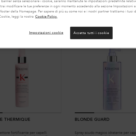
l banner senza selezionare i cookie, saranno mantenute le impostazioni predefinite relative
otrai modificare le tue preferenze in ogni momento accedendo alla sezione Impostazioni s
 footer della Homepage. Per sapere di più su come noi e i nostri partner trattiamo i tuoi d
Cookie, leggi la nostra
Cookie Policy.
Impostazioni cookie
Accetta tutti i cookie
NOVITÀ
E THERMIQUE
BLONDE GUARD
ttore fortificante per capelli
Spray scudo magico idratante per cape