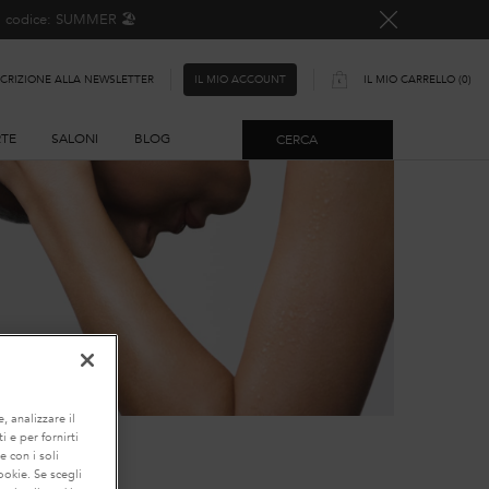
o, codice: SUMMER 🏖️
SCRIZIONE ALLA NEWSLETTER
IL MIO CARRELLO
0
IL MIO ACCOUNT
0 PRODOTTO
RTE
SALONI
BLOG
CERCA
, analizzare il
i e per fornirti
e con i soli
ookie. Se scegli