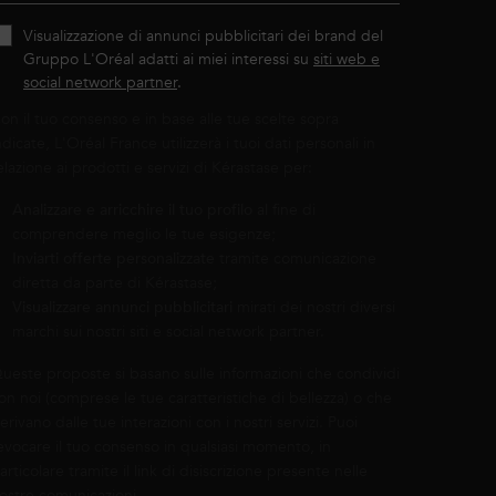
Visualizzazione di annunci pubblicitari dei brand del
Gruppo L'Oréal adatti ai miei interessi su
siti web e
social network partner
.
on il tuo consenso e in base alle tue scelte sopra
ndicate, L'Oréal France utilizzerà i tuoi dati personali in
elazione ai prodotti e servizi di Kérastase per:
Analizzare e arricchire il tuo profilo
al fine di
comprendere meglio le tue esigenze;
Inviarti offerte personalizzate
tramite comunicazione
diretta da parte di Kérastase;
Visualizzare annunci pubblicitari
mirati dei nostri diversi
marchi sui nostri siti e social network partner.
ueste proposte si basano sulle informazioni che condividi
on noi (comprese le tue caratteristiche di bellezza) o che
erivano dalle tue interazioni con i nostri servizi. Puoi
evocare il tuo consenso in qualsiasi momento, in
articolare tramite il link di disiscrizione presente nelle
ostre comunicazioni.