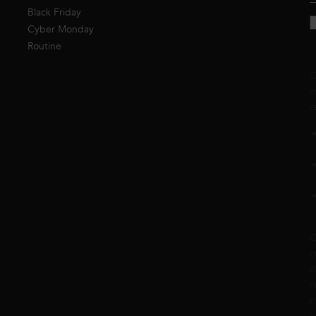
Black Friday
Cyber Monday
Routine
C
i
r
Q
c
d
r
p
n