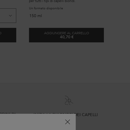
per tutti i tipi di capelli biondi.
Un formato disponibile
150 ml
O
AGGIUNGERE AL CARRELLO
40,70 €
UARD
SIERO TERMOPROTETTORE CICAPL
DINI DI
INIZIA LA DIAGNOSI DEI CAPELLI
E RESI