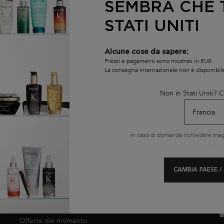
SEMBRA CHE T
STATI UNITI
I NOSTRI PRODOTTI
Alcune cose da sapere:
Shampoo
(
Prezzi e pagamenti sono mostrati in EUR.
Shampoo senza solfati
La consegna internazionale non è disponibil
Maschere capelli
E
Gloss capelli
Non in Stati Uniti?
Oli e sieri capelli
Balsami
N
Cofanetti
In caso di domande richiedere magg
I più venduti
D
.
Formati viaggio
d
t
CAMBIA PAESE /
p
LE NOSTRE
OFFERTE
Offerte del momento