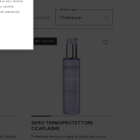
 ai soli cookie
ui cookie
Ordina per
ati personali
(12 prodotti)
BEST-SELLER
SIERO TERMOPROTETTORE
CICAPLASME
lli biondi
Protettore termico a base di Acido Ialuronico