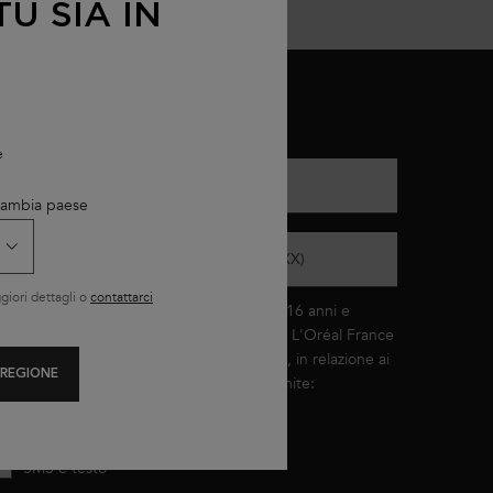
U SIA IN
*)
Campi obbligatori
e
-Mail
*
 Cambia paese
umero di cellulare (Formato: 3XXXXXXXXX)
iori dettagli o
contattarci
ichiaro di avere un'età pari o superiore a 16 anni e
esidero ricevere offerte personalizzate da L'Oréal France
ramite comunicazione diretta e/o indiretta, in relazione ai
 REGIONE
rodotti e servizi di Kérastase, a scelta tramite:
E-mail (con pixel di tracciamento*)
SMS e testo