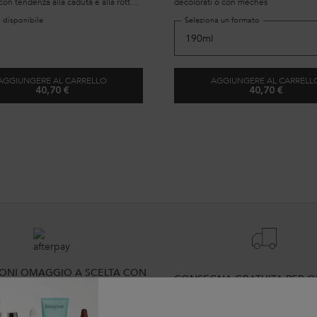
 con tendenza alla caduta e alla rottura
decolorati o con mèches
o spazzolamento.
 disponibile
Seleziona un formato
AGGIUNGERE AL CARRELLO
AGGIUNGERE AL CARRELL
40,70 €
40,70 €
DÉFENSE THERMIQUE
BLONDE G
IONI OMAGGIO A SCELTA CON
CONSEGNA GRATUITA PER OR
IL TUO ORDINE
VALORE SUPERIORE A 55€ 
GRATUITI