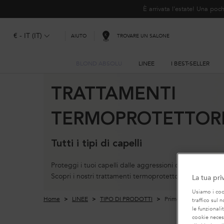
È arrivata l'estate! Una p
€ - IT (IT)
TROVARE UN SALONE
AIUTO
BLOND ABSOLU
LINEE
I BEST-SELLER
Contenuto principale
TRATTAMENTI
TERMOPROTETTOR
Tutti i tipi di capelli
Proteggi i tuoi capelli dalle aggressioni causate da pho
Scopri i nostri trattamenti termoprotettori per tutti i t
La tua pri
Usiamo i cook
Home
LINEE
TIPO DI PRODOTTI
Primer termoprotettor
traffico sul 
le funzionali
cookie necess