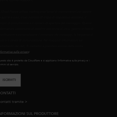
L'Oréal France utilizza tracking pixel (pixel di tracciamento) per sapere
 apri le e-mail, il tuo indirizzo IP, il tipo di dispositivo utilizzato, il
empo di consultazione e il numero di aperture del messaggio. Queste
nformazioni consentono di stabilire statistiche di invio, gestire le liste di
istribuzione e personalizzare il contenuto dei messaggi, la frequenza di
nvio o il canale di comunicazione. Per maggiori informazioni sul
rattamento dei dati, Ti invitiamo a prendere visione della nostra
nformativa sulla privacy
.
esto sito è protetto da Cloudflare e si applicano lInformativa sulla privacy e i
rmini di servizio.
ISCRIVITI
ONTATTI
ontatti tramite >
e-mail
NFORMAZIONI SUL PRODUTTORE