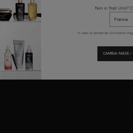
t
Non in Stati Uniti?
p
LE NOSTRE
OFFERTE
In caso di domande richiedere magg
Offerte del momento
.
Black Friday
Cyber Monday
CAMBIA PAESE /
Routine
C
i
r