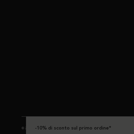
-10% di sconto sul primo ordine*
© 2024 Kérastase. Tutti i diritti riservati.