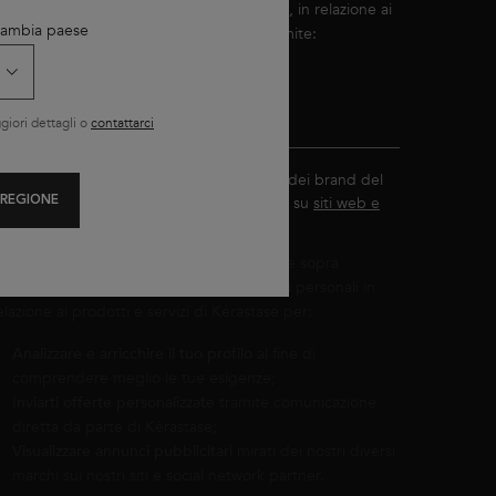
ramite comunicazione diretta e/o indiretta, in relazione ai
 Cambia paese
rodotti e servizi di Kérastase, a scelta tramite:
E-mail (con pixel di tracciamento*)
SMS e testo
iori dettagli o
contattarci
Visualizzazione di annunci pubblicitari dei brand del
Gruppo L'Oréal adatti ai miei interessi su
siti web e
 REGIONE
social network partner
.
on il tuo consenso e in base alle tue scelte sopra
ndicate, L'Oréal France utilizzerà i tuoi dati personali in
elazione ai prodotti e servizi di Kérastase per:
Analizzare e arricchire il tuo profilo
al fine di
comprendere meglio le tue esigenze;
Inviarti offerte personalizzate
tramite comunicazione
diretta da parte di Kérastase;
Visualizzare annunci pubblicitari
mirati dei nostri diversi
marchi sui nostri siti e social network partner.