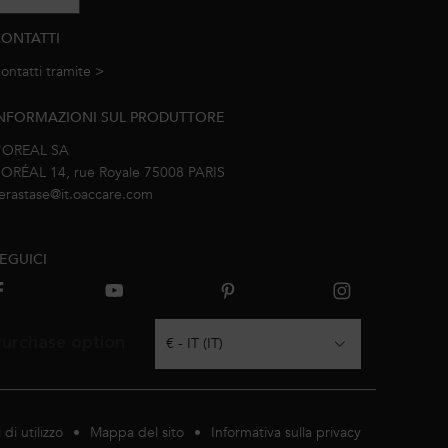
ONTATTI
ontatti tramite >
e-mail
NFORMAZIONI SUL PRODUTTORE
'OREAL SA
’ORÉAL 14, rue Royale 75008 PARIS
erastase@it.oaccare.com
EGUICI
urchase option
€ - IT (IT)
 di utilizzo
Mappa del sito
Informativa sulla privacy