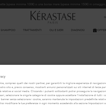
ochette (spesa minima 100€) o una borsa mare (spesa minima 150€) in omaggi
I
SHAMPOO
TRATTAMENTI
OLI E SIERI
DIAGNOSI
OFFE
POTREBBE INTERESSARTI...
vacy
TRA RACCOMANDAZIONE DI PRODOTTO PERSONA
ie, compresi quelli dei nostri partner, per garantirti la migliore esperienza di navigazione
nostro sito e, previo consenso, mostrarti annunci personalizzati sui siti internet di terze part
tà relative ai social media. Cliccando i pulsanti sottostanti potrai proseguire la navigazion
BEST-SELLER
BEST-SELLER
ari, selezionare le singole categorie di cookie oppure accettare l’installazione di tutti i c
l banner senza selezionare i cookie, saranno mantenute le impostazioni predefinite relative
otrai modificare le tue preferenze in ogni momento accedendo alla sezione Impostazioni s