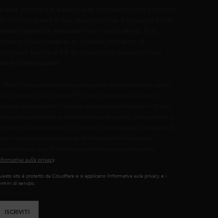
ueste proposte si basano sulle informazioni che condividi
on noi (comprese le tue caratteristiche di bellezza) o che
erivano dalle tue interazioni con i nostri servizi. Puoi
evocare il tuo consenso in qualsiasi momento, in
articolare tramite il link di disiscrizione presente nelle
ostre comunicazioni.
L'Oréal France utilizza tracking pixel (pixel di tracciamento) per sapere
 apri le e-mail, il tuo indirizzo IP, il tipo di dispositivo utilizzato, il
empo di consultazione e il numero di aperture del messaggio. Queste
nformazioni consentono di stabilire statistiche di invio, gestire le liste di
istribuzione e personalizzare il contenuto dei messaggi, la frequenza di
nvio o il canale di comunicazione. Per maggiori informazioni sul
rattamento dei dati, Ti invitiamo a prendere visione della nostra
nformativa sulla privacy
.
esto sito è protetto da Cloudflare e si applicano lInformativa sulla privacy e i
rmini di servizio.
ISCRIVITI