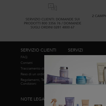
2 CAMP
SERVIZIO CLIENTI: DOMANDE SUI
PRODOTTI 800 3356 76 / DOMANDE
SUGLI ORDINI 0281 4800 67
Navigazione footer
SERVIZIO CLIENTI
SERVIZI
FAQ
Diagnosi
Contatti
Trova un salone
Tracciamento di un ordine
Servizi in salone
Reso di un ordine
Regolamenti, Termini e
INFO MARCHI
Condizioni
Mappa del sito
NOTE LEGALI
Informazioni su Kérastase