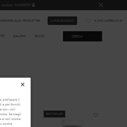
o, codice: SUMMER 🏖️
SCRIZIONE ALLA NEWSLETTER
IL MIO CARRELLO
0
IL MIO ACCOUNT
0 PRODOTTO
RTE
SALONI
BLOG
CERCA
LIZZATA
, analizzare il
i e per fornirti
e con i soli
BEST-SELLER
BEST-SEL
ookie. Se scegli
 ai soli cookie
ui cookie