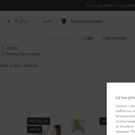
È arrivata l'estate! Una p
€ - IT (IT)
TROVARE UN SALONE
AIUTO
BLOND ABSOLU
LINEE
I BEST-SELLER
Contenuto principale
Home
Pagina dei risultati
Non ci sono risultati
La tua pri
LA NOS
Usiamo i cook
traffico sul 
le funzionali
BEST-SELLER
BEST-SELLER
cookie necess
di chiudere i
SERUM
necessari. P