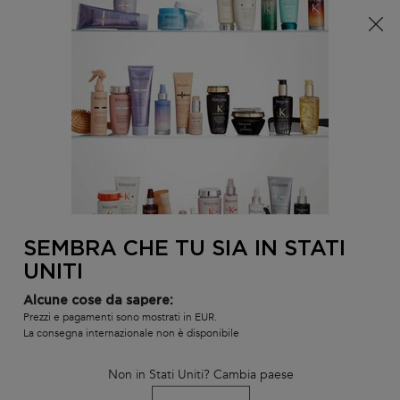
È arrivata l'estate! Una pochette (spesa minima 100€) o
una borsa mare (spesa minima 150€) in omaggio,
codice: SUMMER 🏖️
0
IL
0 PR
TROVARE
MIO
UN
Contenuto principale
Non ci sono risultati
CARR
SALONE
POTREBBE INTERESSARTI...
LA NOSTRA RACCOMANDAZIONE DI
PRODOTTO PERSONALIZZATA
SEMBRA CHE TU SIA IN STATI
BEST-
BEST-
BEST-
UNITI
SELLER
SELLER
SELLER
SERUM
Alcune cose da sapere:
Prezzi e pagamenti sono mostrati in EUR.
La consegna internazionale non è disponibile
Non in Stati Uniti? Cambia paese
L'HUILE ORIGINALE
BAIN SATIN RICHE
SHAMPOO B