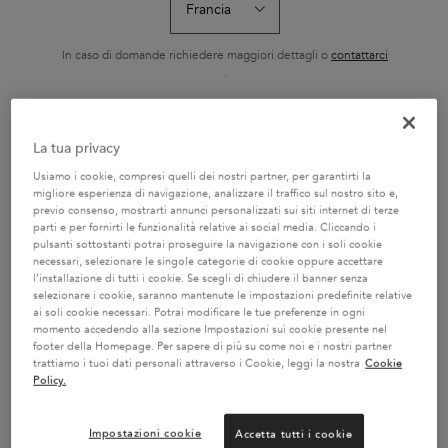
RICARICABILE 75ML
HYDRA-GLA
L'Huile Originale Elixir
Shampoo ricco con
Il Bain Hydra-Gla
Ultime di Kérastase è un
nutrienti essenziali
Kérastase è un
olio sublimatore versatile
idratante e illum
In caso di domande richiedere maggiori dettagli o
contattarci
Seleziona un formato
Seleziona un formato
Seleziona un f
e senza risciacquo. La sua
capelli tendenti 
.
nuova formula contiene
Specificatament
camelia francese raccolta
formulato con a
a mano e camelia
ialuronico, acido
selvatica. Ora ricaricabile,
e olio di rosa ca
CAMBIA PAESE / REGIONE
garantisce risultati
capelli da sogno,
La tua privacy
AGGIUNGERE AL
AGGIUNGERE AL
AGGIUNGER
professionali su tutti i tipi
setosi.
CARRELLO
CARRELLO
CARREL
di capelli secchi e spenti.
Usiamo i cookie, compresi quelli dei nostri partner, per garantirti la
Con la sua texture
69,50 €
29,70 €
32,80
leggera, protegge i capelli
L'HUILE ORIGINALE RICARICABILE 75ML
BAIN SATIN RICHE
SH
migliore esperienza di navigazione, analizzare il traffico sul nostro sito e,
rendendoli più morbidi,
previo consenso, mostrarti annunci personalizzati sui siti internet di terze
setosi e lucenti.
parti e per fornirti le funzionalità relative ai social media. Cliccando i
pulsanti sottostanti potrai proseguire la navigazione con i soli cookie
necessari, selezionare le singole categorie di cookie oppure accettare
l’installazione di tutti i cookie. Se scegli di chiudere il banner senza
selezionare i cookie, saranno mantenute le impostazioni predefinite relative
ai soli cookie necessari. Potrai modificare le tue preferenze in ogni
2 CAMPIONI OMAGGIO A
SERVIZIO CLIENTI:
momento accedendo alla sezione Impostazioni sui cookie presente nel
SCELTA CON IL TUO ORDINE
DOMANDE SUI PRODOTTI
footer della Homepage. Per sapere di più su come noi e i nostri partner
800 3356 76 / DOMANDE
trattiamo i tuoi dati personali attraverso i Cookie, leggi la nostra
Cookie
SUGLI ORDINI 0281 4800 67
Policy.
Impostazioni cookie
Accetta tutti i cookie