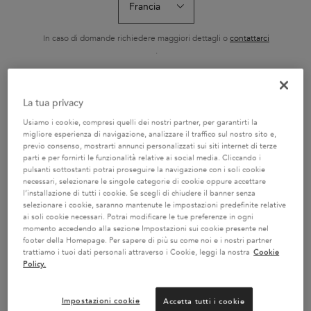
SÉRUM ANTI-CHUTE
8H
FORTIFIANT
Siero fortificante
Siero notte senza
Shampoo ricco 
quotidiano anti-caduta,
risciacquo, nutrizione
nutrienti essenzi
ideale per capelli fragili,
intensa per tutti i tipi di
In caso di domande richiedere maggiori dettagli o
contattarci
Seleziona un formato
Seleziona un formato
Seleziona un f
sfibrati e soggetti alla
capelli. Offre 8 ore di
.
caduta causata dalla
nutrizione e protezione
rottura.
dal crespo, per capelli più
morbidi e facili da gestire.
CAMBIA PAESE / REGIONE
La tua privacy
AGGIUNGERE AL
AGGIUNGERE AL
AGGIUNGER
CARRELLO
CARRELLO
CARREL
Usiamo i cookie, compresi quelli dei nostri partner, per garantirti la
56,90 €
56,90 €
29,70
TRATTAMENTO SÉRUM ANTI-CHUTE FORTIFIANT
SIERO NOTTURNO 8H
BA
migliore esperienza di navigazione, analizzare il traffico sul nostro sito e,
previo consenso, mostrarti annunci personalizzati sui siti internet di terze
parti e per fornirti le funzionalità relative ai social media. Cliccando i
pulsanti sottostanti potrai proseguire la navigazione con i soli cookie
necessari, selezionare le singole categorie di cookie oppure accettare
l’installazione di tutti i cookie. Se scegli di chiudere il banner senza
selezionare i cookie, saranno mantenute le impostazioni predefinite relative
ai soli cookie necessari. Potrai modificare le tue preferenze in ogni
2 CAMPIONI OMAGGIO A
SERVIZIO CLIENTI:
momento accedendo alla sezione Impostazioni sui cookie presente nel
SCELTA CON IL TUO ORDINE
DOMANDE SUI PRODOTTI
footer della Homepage. Per sapere di più su come noi e i nostri partner
800 3356 76 / DOMANDE
trattiamo i tuoi dati personali attraverso i Cookie, leggi la nostra
Cookie
SUGLI ORDINI 0281 4800 67
Policy.
Impostazioni cookie
Accetta tutti i cookie