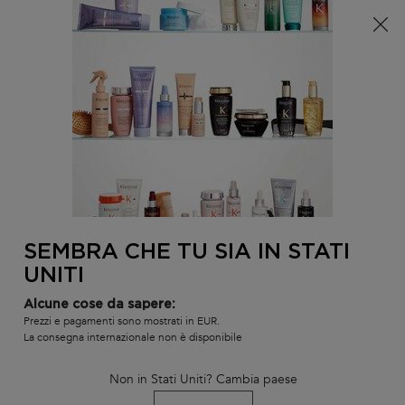
È arrivata l'estate! Una pochette (spesa minima 100€) o
una borsa mare (spesa minima 150€) in omaggio,
codice: SUMMER 🏖️
0
IL
0 PR
TROVARE
MIO
UN
Contenuto principale
Non ci sono risultati
CARR
SALONE
POTREBBE INTERESSARTI...
LA NOSTRA RACCOMANDAZIONE DI
PRODOTTO PERSONALIZZATA
SEMBRA CHE TU SIA IN STATI
BEST-
BEST-
BEST-
UNITI
SELLER
SELLER
SELLER
SERUM
SERUM
Alcune cose da sapere:
Prezzi e pagamenti sono mostrati in EUR.
La consegna internazionale non è disponibile
Non in Stati Uniti? Cambia paese
TRATTAMENTO
SIERO NOTTURNO
BAIN SATIN 