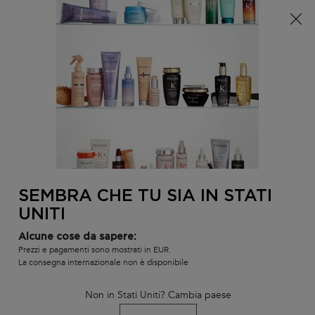
È arrivata l'estate! Una pochette (spesa minima 100€) o
una borsa mare (spesa minima 150€) in omaggio,
codice: SUMMER 🏖️
0
IL
0 PR
TROVARE
MIO
UN
Contenuto principale
CARR
BLOND ABSOLU
LINEE
I BEST-SELLER
SHAMPOO
SALONE
Home
Blog
Acido Ialuronico per capelli​
SEMBRA CHE TU SIA IN STATI
UNITI
Alcune cose da sapere:
L’Acido Ialuronico per i
Prezzi e pagamenti sono mostrati in EUR.
La consegna internazionale non è disponibile
capelli
Non in Stati Uniti? Cambia paese