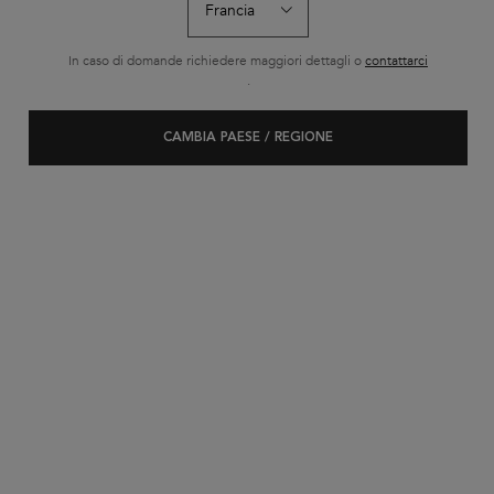
In caso di domande richiedere maggiori dettagli o
contattarci
.
CAMBIA PAESE / REGIONE
Quali trattamenti
applicare dopo la
colorazione dei
capelli?
Dopo aver colorato i capelli, applicare un
trattamento specifico non è solo utile: è
indispensabile! L'obiettivo: rafforzare il colore