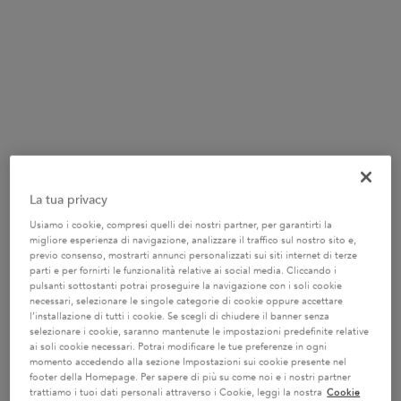
Grazie alle creme idratanti formulate appositamente per i capelli
colorati, questo triste fenomeno non è più inevitabile: potrete
avere facilmente capelli elastici e morbidi anche dopo l’ennesima
tinta ramata, o la vostra ultima incursione nel biondo freddo.
SCOPR
La tua privacy
Usiamo i cookie, compresi quelli dei nostri partner, per garantirti la
migliore esperienza di navigazione, analizzare il traffico sul nostro sito e,
previo consenso, mostrarti annunci personalizzati sui siti internet di terze
parti e per fornirti le funzionalità relative ai social media. Cliccando i
pulsanti sottostanti potrai proseguire la navigazione con i soli cookie
necessari, selezionare le singole categorie di cookie oppure accettare
l’installazione di tutti i cookie. Se scegli di chiudere il banner senza
selezionare i cookie, saranno mantenute le impostazioni predefinite relative
ai soli cookie necessari. Potrai modificare le tue preferenze in ogni
momento accedendo alla sezione Impostazioni sui cookie presente nel
footer della Homepage. Per sapere di più su come noi e i nostri partner
trattiamo i tuoi dati personali attraverso i Cookie, leggi la nostra
Cookie