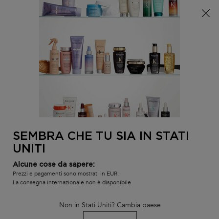
È arrivata l'estate! Una pochette (spesa minima 100€) o
una borsa mare (spesa minima 150€) in omaggio,
codice: SUMMER 🏖️
0
IL
0 PR
TROVARE
MIO
UN
Contenuto principale
CARR
BLOND ABSOLU
LINEE
I BEST-SELLER
SHAMPOO
SALONE
TORNA ALLA BLOG
SEMBRA CHE TU SIA IN STATI
UNITI
Alcune cose da sapere:
Prezzi e pagamenti sono mostrati in EUR.
La consegna internazionale non è disponibile
Non in Stati Uniti? Cambia paese