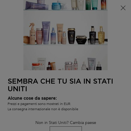
È arrivata l'estate! Una pochette (spesa minima 100€) o
una borsa mare (spesa minima 150€) in omaggio,
codice: SUMMER 🏖️
0
IL
0 PR
TROVARE
MIO
UN
Contenuto principale
Non ci sono risultati
CARR
SALONE
POTREBBE INTERESSARTI...
LA NOSTRA RACCOMANDAZIONE DI
PRODOTTO PERSONALIZZATA
SEMBRA CHE TU SIA IN STATI
BEST-
BEST-
BEST-
UNITI
SELLER
SELLER
SELLER
SERUM
Alcune cose da sapere:
Prezzi e pagamenti sono mostrati in EUR.
La consegna internazionale non è disponibile
Non in Stati Uniti? Cambia paese
L'HUILE ORIGINALE
BAIN SATIN RICHE
SHAMPOO B