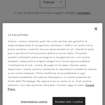
RICARICABILE 75ML
HYDRA-GLA
L'Huile Originale Elixir
Shampoo ricco con
Il Bain Hydra-Gla
Ultime di Kérastase è un
nutrienti essenziali
Kérastase è un
olio sublimatore versatile
idratante e illum
In caso di domande richiedere maggiori dettagli o
contattarci
Seleziona un formato
Seleziona un formato
Seleziona un f
e senza risciacquo. La sua
capelli tendenti 
.
nuova formula contiene
Specificatament
camelia francese raccolta
formulato con a
a mano e camelia
ialuronico, acido
selvatica. Ora ricaricabile,
e olio di rosa ca
CAMBIA PAESE / REGIONE
garantisce risultati
capelli da sogno,
La tua privacy
AGGIUNGERE AL
AGGIUNGERE AL
AGGIUNGER
professionali su tutti i tipi
setosi.
CARRELLO
CARRELLO
CARREL
di capelli secchi e spenti.
Usiamo i cookie, compresi quelli dei nostri partner, per garantirti la
Con la sua texture
69,50 €
29,70 €
32,80
leggera, protegge i capelli
L'HUILE ORIGINALE RICARICABILE 75ML
BAIN SATIN RICHE
SH
migliore esperienza di navigazione, analizzare il traffico sul nostro sito e,
rendendoli più morbidi,
previo consenso, mostrarti annunci personalizzati sui siti internet di terze
setosi e lucenti.
parti e per fornirti le funzionalità relative ai social media. Cliccando i
pulsanti sottostanti potrai proseguire la navigazione con i soli cookie
necessari, selezionare le singole categorie di cookie oppure accettare
l’installazione di tutti i cookie. Se scegli di chiudere il banner senza
selezionare i cookie, saranno mantenute le impostazioni predefinite relative
ai soli cookie necessari. Potrai modificare le tue preferenze in ogni
2 CAMPIONI OMAGGIO A
SERVIZIO CLIENTI:
momento accedendo alla sezione Impostazioni sui cookie presente nel
SCELTA CON IL TUO ORDINE
DOMANDE SUI PRODOTTI
footer della Homepage. Per sapere di più su come noi e i nostri partner
800 3356 76 / DOMANDE
trattiamo i tuoi dati personali attraverso i Cookie, leggi la nostra
Cookie
SUGLI ORDINI 0281 4800 67
Policy.
Impostazioni cookie
Accetta tutti i cookie