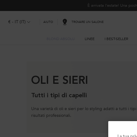
È arrivata l'estate! Una p
€ - IT (IT)
TROVARE UN SALONE
AIUTO
BLOND ABSOLU
LINEE
I BEST-SELLER
Contenuto principale
OLI E SIERI
Tutti i tipi di capelli
Una varietà di oli e sieri per lo styling adatti a tutti i t
risultati professionali.
La tua pri