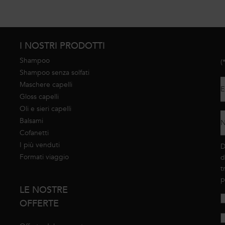
I NOSTRI PRODOTTI
Shampoo
(
Shampoo senza solfati
Maschere capelli
E
Gloss capelli
Oli e sieri capelli
Balsami
N
Cofanetti
I più venduti
D
Formati viaggio
d
t
p
LE NOSTRE
OFFERTE