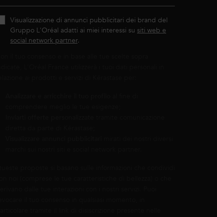
Visualizzazione di annunci pubblicitari dei brand del
Gruppo L'Oréal adatti ai miei interessi su
siti web e
social network partner
.
on il tuo consenso e in base alle tue scelte sopra
ndicate, L'Oréal France utilizzerà i tuoi dati personali in
elazione ai prodotti e servizi di Kérastase per:
Analizzare e arricchire il tuo profilo
al fine di
comprendere meglio le tue esigenze;
Inviarti offerte personalizzate
tramite comunicazione
diretta da parte di Kérastase;
Visualizzare annunci pubblicitari
mirati dei nostri diversi
marchi sui nostri siti e social network partner.
ueste proposte si basano sulle informazioni che condividi
on noi (comprese le tue caratteristiche di bellezza) o che
erivano dalle tue interazioni con i nostri servizi. Puoi
evocare il tuo consenso in qualsiasi momento, in
articolare tramite il link di disiscrizione presente nelle