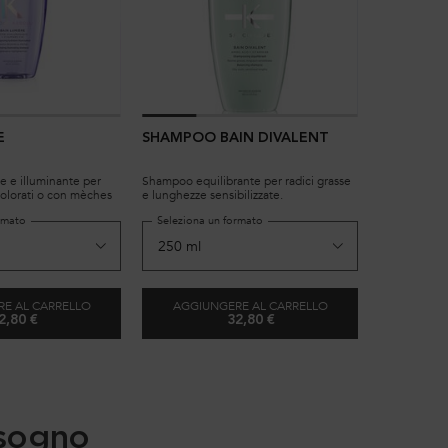
E
SHAMPOO BAIN DIVALENT
MASQUE 
RÉGÉNÉR
e e illuminante per
Shampoo equilibrante per radici grasse
Maschera rig
colorati o con mèches
e lunghezze sensibilizzate.
capelli indeb
rmato
Seleziona un formato
Selezion
E AL CARRELLO
AGGIUNGERE AL CARRELLO
2,80 €
32,80 €
BAIN LUMIÈRE
SHAMPOO BAIN DIVALENT
 sogno