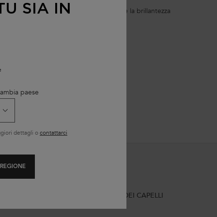
U SIA IN
i e sieri protettivi del colore per preservare la brillantezza
e
lli asciutti.
 Cambia paese
iori dettagli o
contattarci
 REGIONE
DINI DI
INIZIA LA DIAGNOSI DEI CAPELLI
E RESI