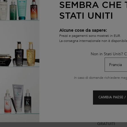
cadamia e sieri volumizzanti.
SEMBRA CHE T
ccoli e sieri disciplinanti per definire i ricci. Capelli colorati: Scegli ol
STATI UNITI
Alcune cose da sapere:
e e sulle punte.
Prezzi e pagamenti sono mostrati in EUR.
La consegna internazionale non è disponibil
za l'olio in un impacco pre-shampoo o come trattamento quotidiano su cape
Non in Stati Uniti?
è la garanzia per una chioma splendente di salute!
In caso di domande richiedere magg
.
CAMBIA PAESE /
IONI OMAGGIO A SCELTA CON
CONSEGNA GRATUITA PER OR
IL TUO ORDINE
VALORE SUPERIORE A 55€ 
GRATUITI