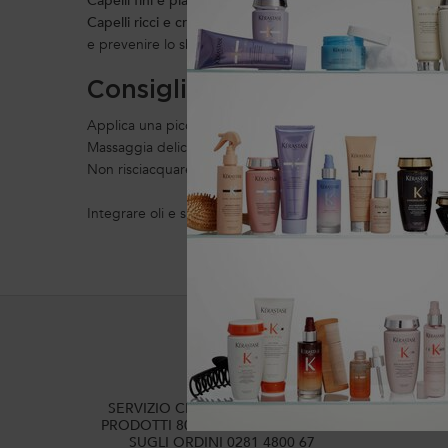
Capelli fini e piatti:
Opta per oli leggeri come jojoba o ma
Capelli ricci e crespi:
Punta su oli nutrienti come karité o bro
e prevenire lo sbiadimento.
Consigli d'uso:
Applica una piccola quantità di olio o siero sulle lunghezz
Massaggia delicatamente per far penetrare il prodotto.
Non risciacquare i sieri, salvo diversa indicazione. Utiliz
Integrare oli e sieri per capelli nella tua beauty routine 
2 CAMP
SERVIZIO CLIENTI: DOMANDE SUI
PRODOTTI 800 3356 76 / DOMANDE
SUGLI ORDINI 0281 4800 67