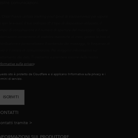
ostre comunicazioni.
L'Oréal France utilizza tracking pixel (pixel di tracciamento) per sapere
 apri le e-mail, il tuo indirizzo IP, il tipo di dispositivo utilizzato, il
empo di consultazione e il numero di aperture del messaggio. Queste
nformazioni consentono di stabilire statistiche di invio, gestire le liste di
istribuzione e personalizzare il contenuto dei messaggi, la frequenza di
nvio o il canale di comunicazione. Per maggiori informazioni sul
rattamento dei dati, Ti invitiamo a prendere visione della nostra
nformativa sulla privacy
.
esto sito è protetto da Cloudflare e si applicano lInformativa sulla privacy e i
rmini di servizio.
ISCRIVITI
ONTATTI
ontatti tramite >
e-mail
NFORMAZIONI SUL PRODUTTORE