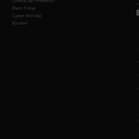
Offerte del momento
Black Friday
Cyber Monday
Routine
C
i
r
Q
c
d
r
p