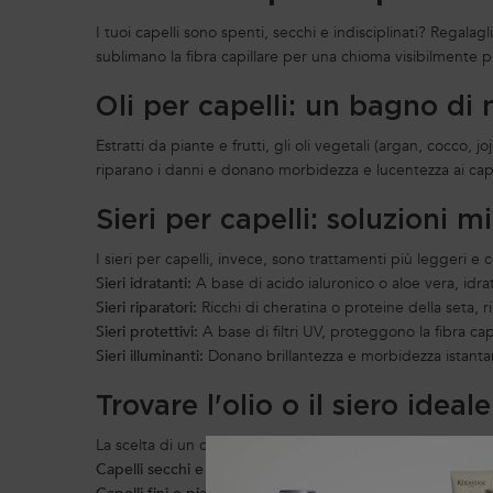
I tuoi capelli sono spenti, secchi e indisciplinati? Regalag
sublimano la fibra capillare per una chioma visibilmente p
Oli per capelli: un bagno di
Estratti da piante e frutti, gli oli vegetali (argan, cocco, 
riparano i danni e donano morbidezza e lucentezza ai capel
Sieri per capelli: soluzioni 
I sieri per capelli, invece, sono trattamenti più leggeri e 
Sieri idratanti:
A base di acido ialuronico o aloe vera, idr
Sieri riparatori:
Ricchi di cheratina o proteine della seta, 
Sieri protettivi:
A base di filtri UV, proteggono la fibra cap
Sieri illuminanti:
Donano brillantezza e morbidezza istantane
Trovare l'olio o il siero ideale
La scelta di un olio o di un siero dipende dal tuo tipo di c
Capelli secchi e sfibrati:
Privilegia oli ricchi come argan, a