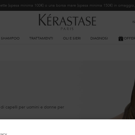
ochette (spesa minima 100€) o una borsa mare (spesa minima 150€) in omaggi
I
SHAMPOO
TRATTAMENTI
OLI E SIERI
DIAGNOSI
OFFE
ipi di capelli per uomini e donne per
vacy