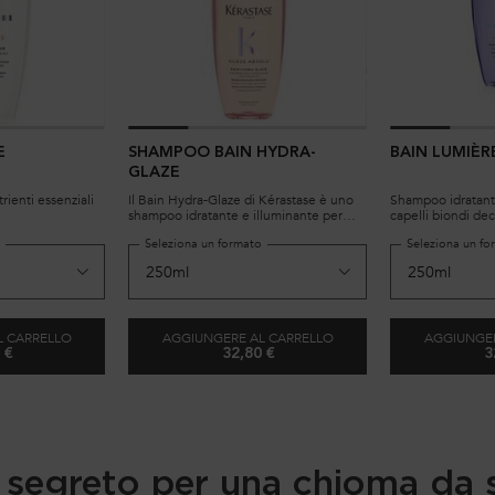
E
SHAMPOO BAIN HYDRA-
BAIN LUMIÈR
GLAZE
ienti essenziali
Il Bain Hydra-Glaze di Kérastase è uno
Shampoo idratant
shampoo idratante e illuminante per
capelli biondi de
capelli tendenti al crespo.
o
Seleziona un formato
Seleziona un fo
Specificatamente formulato con acido
ialuronico, acido glicolico e olio di rosa
canina, per capelli da sogno, lucenti e
setosi.
L CARRELLO
AGGIUNGERE AL CARRELLO
AGGIUNGER
 €
32,80 €
3
AIN SATIN RICHE
SHAMPOO BAIN HYDRA-GLAZE
: il segreto per una chioma da