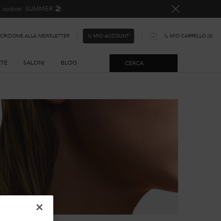
o, codice: SUMMER 🏖️
SCRIZIONE ALLA NEWSLETTER
IL MIO CARRELLO
0
IL MIO ACCOUNT
0 PRODOTTO
RTE
SALONI
BLOG
CERCA