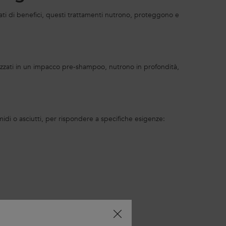
ntrati di benefici, questi trattamenti nutrono, proteggono e
 Utilizzati in un impacco pre-shampoo, nutrono in profondità,
umidi o asciutti, per rispondere a specifiche esigenze: