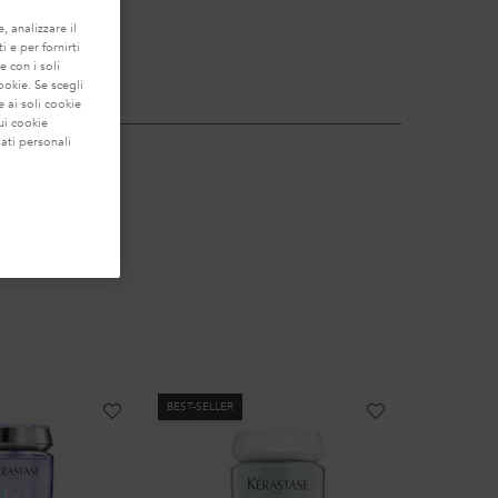
, analizzare il
i e per fornirti
e con i soli
ookie. Se scegli
 ai soli cookie
ui cookie
ati personali
BEST-SELLER
BEST-SELLER