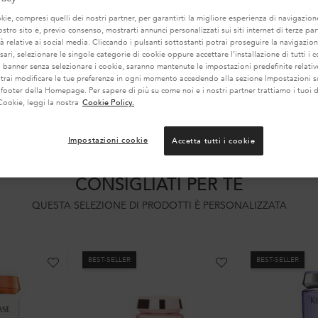
ie, compresi quelli dei nostri partner, per garantirti la migliore esperienza di navigazione
nostro sito e, previo consenso, mostrarti annunci personalizzati sui siti internet di terze part
tà relative ai social media. Cliccando i pulsanti sottostanti potrai proseguire la navigazion
ari, selezionare le singole categorie di cookie oppure accettare l’installazione di tutti i c
l banner senza selezionare i cookie, saranno mantenute le impostazioni predefinite relative
otrai modificare le tue preferenze in ogni momento accedendo alla sezione Impostazioni s
 footer della Homepage. Per sapere di più su come noi e i nostri partner trattiamo i tuoi d
Cookie, leggi la nostra
Cookie Policy.
Impostazioni cookie
Accetta tutti i cookie
CONSIGLIATI PER TE
QUESTA SELEZIONE DI PRODOTTI È PERSONALIZZATA
BEST-SELLER
BEST-SELLER