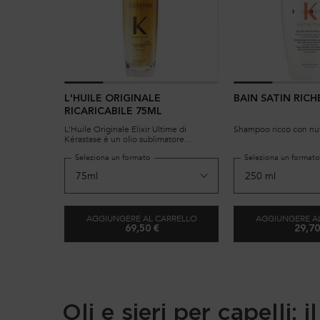
L'HUILE ORIGINALE
BAIN SATIN RICH
RICARICABILE 75ML
L'Huile Originale Elixir Ultime di
Shampoo ricco con nutr
Kérastase è un olio sublimatore
versatile e senza risciacquo. La sua
Seleziona un formato
Seleziona un format
nuova formula contiene camelia
francese raccolta a mano e camelia
selvatica. Ora ricaricabile, garantisce
risultati professionali su tutti i tipi di
capelli secchi e spenti. Con la sua
texture leggera, protegge i capelli
AGGIUNGERE AL CARRELLO
AGGIUNGERE A
rendendoli più morbidi, setosi e lucenti.
69,50 €
29,70
L'HUILE ORIGINALE RICARICABILE 75ML
B
Oli e sieri per capelli