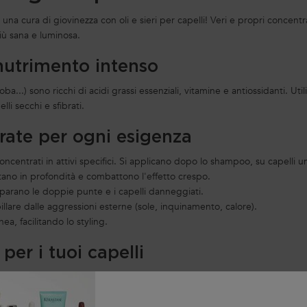
li una cura di giovinezza con oli e sieri per capelli! Veri e propri conce
iù sana e luminosa.
 nutrimento intenso
jojoba...) sono ricchi di acidi grassi essenziali, vitamine e antiossidanti.
li secchi e sfibrati.
mirate per ogni esigenza
concentrati in attivi specifici. Si applicano dopo lo shampoo, su capelli 
atano in profondità e combattono l'effetto crespo.
riparano le doppie punte e i capelli danneggiati.
illare dalle aggressioni esterne (sole, inquinamento, calore).
a, facilitando lo styling.
 per i tuoi capelli
apelli e dalle tue esigenze specifiche:
vocado o cocco e sieri riparatori alla cheratina.