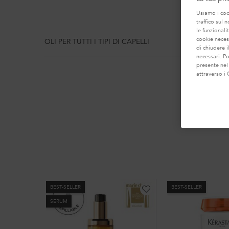
Usiamo i cook
traffico sul 
le funzionali
cookie necess
OLI PER TUTTI I TIPI DI CAPELLI
di chiudere i
necessari. P
presente nel
attraverso i 
BEST-SELLER
BEST-SELLER
SERUM