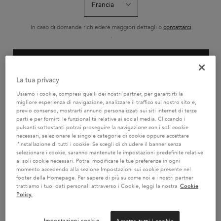
You Dare, We Care
Creation Date:
Update Date:
01 giu 2026
In caso di domande richiedere maggiori dettagli o
contattarci
.
IL BIONDO NON È UN COLORE. È UNA SFIDA.
Creation Date:
Update Date:
08 mag 2026
CAMBIA PAESE / REGIONE
BRIGHTENING HYDRATION: UN PARADIGMA
La tua privacy
SCIENTIFICO PER LA CURA DEI CAPELLI BIONDI
Creation Date:
Update Date:
07 mag 2026
Usiamo i cookie, compresi quelli dei nostri partner, per garantirti la
migliore esperienza di navigazione, analizzare il traffico sul nostro sito e,
previo consenso, mostrarti annunci personalizzati sui siti internet di terze
IL BIONDO CHE HAI SEMPRE SOGNATO
parti e per fornirti le funzionalità relative ai social media. Cliccando i
ORA DIVENTA REALTÀ
pulsanti sottostanti potrai proseguire la navigazione con i soli cookie
Creation Date:
Update Date:
07 mag 2026
necessari, selezionare le singole categorie di cookie oppure accettare
l’installazione di tutti i cookie. Se scegli di chiudere il banner senza
selezionare i cookie, saranno mantenute le impostazioni predefinite relative
ai soli cookie necessari. Potrai modificare le tue preferenze in ogni
momento accedendo alla sezione Impostazioni sui cookie presente nel
footer della Homepage. Per sapere di più su come noi e i nostri partner
trattiamo i tuoi dati personali attraverso i Cookie, leggi la nostra
Cookie
Policy.
2 CAMPIONI OMAGGIO A
SERVIZIO CLIENTI:
SCELTA CON IL TUO ORDINE
DOMANDE SUI PRODOTTI
Impostazioni cookie