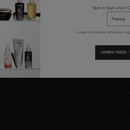
t
Non in Stati Uniti?
p
LE NOSTRE
OFFERTE
In caso di domande richiedere magg
Offerte del momento
.
Black Friday
Cyber Monday
CAMBIA PAESE /
Routine
C
i
r