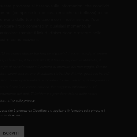
ueste proposte si basano sulle informazioni che condividi
on noi (comprese le tue caratteristiche di bellezza) o che
erivano dalle tue interazioni con i nostri servizi. Puoi
evocare il tuo consenso in qualsiasi momento, in
articolare tramite il link di disiscrizione presente nelle
ostre comunicazioni.
L'Oréal France utilizza tracking pixel (pixel di tracciamento) per sapere
 apri le e-mail, il tuo indirizzo IP, il tipo di dispositivo utilizzato, il
empo di consultazione e il numero di aperture del messaggio. Queste
nformazioni consentono di stabilire statistiche di invio, gestire le liste di
istribuzione e personalizzare il contenuto dei messaggi, la frequenza di
nvio o il canale di comunicazione. Per maggiori informazioni sul
rattamento dei dati, Ti invitiamo a prendere visione della nostra
nformativa sulla privacy
.
esto sito è protetto da Cloudflare e si applicano lInformativa sulla privacy e i
rmini di servizio.
ISCRIVITI