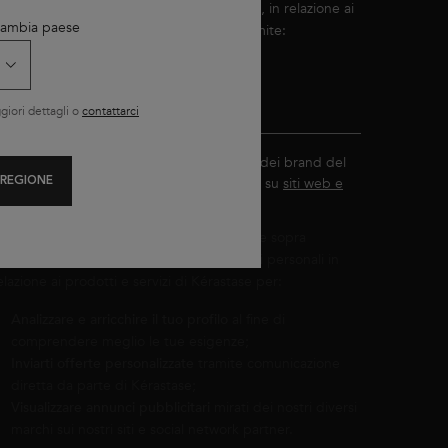
ramite comunicazione diretta e/o indiretta, in relazione ai
 Cambia paese
rodotti e servizi di Kérastase, a scelta tramite:
E-mail (con pixel di tracciamento*)
SMS e testo
iori dettagli o
contattarci
Visualizzazione di annunci pubblicitari dei brand del
Gruppo L'Oréal adatti ai miei interessi su
siti web e
 REGIONE
social network partner
.
on il tuo consenso e in base alle tue scelte sopra
ndicate, L'Oréal France utilizzerà i tuoi dati personali in
elazione ai prodotti e servizi di Kérastase per:
Analizzare e arricchire il tuo profilo
al fine di
comprendere meglio le tue esigenze;
Inviarti offerte personalizzate
tramite comunicazione
diretta da parte di Kérastase;
Visualizzare annunci pubblicitari
mirati dei nostri diversi
marchi sui nostri siti e social network partner.