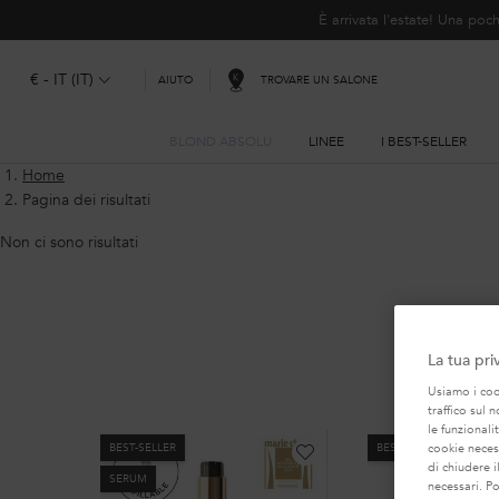
È arrivata l'estate! Una p
€ - IT (IT)
TROVARE UN SALONE
AIUTO
BLOND ABSOLU
LINEE
I BEST-SELLER
Contenuto principale
Home
Pagina dei risultati
Non ci sono risultati
La tua pri
LA NOS
Usiamo i cook
traffico sul 
le funzionali
BEST-SELLER
BEST-SELLER
cookie necess
di chiudere i
SERUM
necessari. P