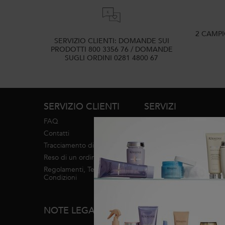
2 CAMP
SERVIZIO CLIENTI: DOMANDE SUI
PRODOTTI 800 3356 76 / DOMANDE
SUGLI ORDINI 0281 4800 67
Navigazione footer
SERVIZIO CLIENTI
SERVIZI
FAQ
Diagnosi
Contatti
Trova un salone
Tracciamento di un ordine
Servizi in salone
Reso di un ordine
Regolamenti, Termini e
INFO MARCHI
Condizioni
Mappa del sito
NOTE LEGALI
Informazioni su Kérastase