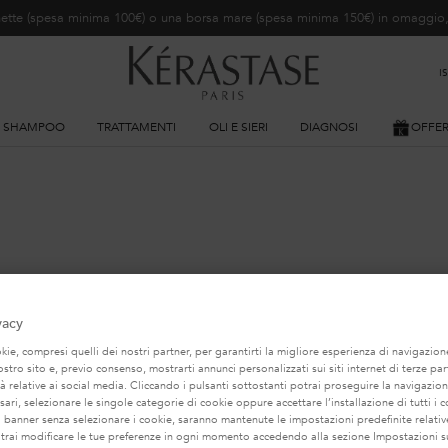
ochette (spesa minima 100€) o una borsa mare (spesa minima 150€) in omaggi
I
SHAMPOO
TRATTAMENTI
OLI E SIERI
DIAGNOSI
OFFE
POTREBBE INTERESSARTI...
vacy
TRA RACCOMANDAZIONE DI PRODOTTO PERSONA
ie, compresi quelli dei nostri partner, per garantirti la migliore esperienza di navigazione
nostro sito e, previo consenso, mostrarti annunci personalizzati sui siti internet di terze part
tà relative ai social media. Cliccando i pulsanti sottostanti potrai proseguire la navigazion
BEST-SELLER
BEST-SELLER
ari, selezionare le singole categorie di cookie oppure accettare l’installazione di tutti i c
l banner senza selezionare i cookie, saranno mantenute le impostazioni predefinite relative
otrai modificare le tue preferenze in ogni momento accedendo alla sezione Impostazioni s