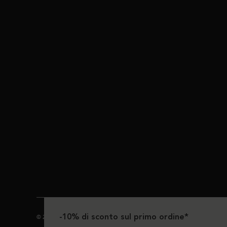
-10% di sconto sul primo ordine*
© 2024 Kérastase. Tutti i diritti riservati.