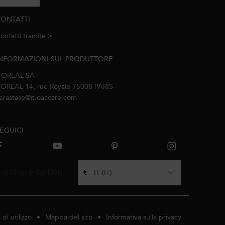
ONTATTI
ontatti tramite >
e-mail
NFORMAZIONI SUL PRODUTTORE
'OREAL SA
’ORÉAL 14, rue Royale 75008 PARIS
erastase@it.oaccare.com
EGUICI
urchase option
€ - IT (IT)
 di utilizzo
Mappa del sito
Informativa sulla privacy