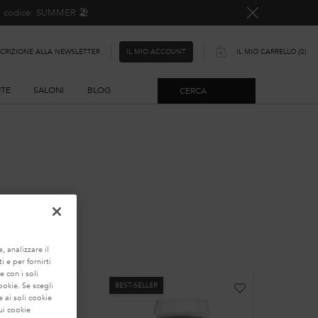
o, codice: SUMMER 🏖️
SCRIZIONE ALLA NEWSLETTER
IL MIO CARRELLO
0
IL MIO ACCOUNT
0 PRODOTTO
RTE
SALONI
BLOG
CERCA
LIZZATA
, analizzare il
i e per fornirti
e con i soli
BEST-SELLER
BEST-SEL
ookie. Se scegli
 ai soli cookie
ui cookie