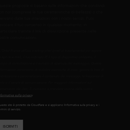
ueste proposte si basano sulle informazioni che condividi
on noi (comprese le tue caratteristiche di bellezza) o che
erivano dalle tue interazioni con i nostri servizi. Puoi
evocare il tuo consenso in qualsiasi momento, in
articolare tramite il link di disiscrizione presente nelle
ostre comunicazioni.
L'Oréal France utilizza tracking pixel (pixel di tracciamento) per sapere
 apri le e-mail, il tuo indirizzo IP, il tipo di dispositivo utilizzato, il
empo di consultazione e il numero di aperture del messaggio. Queste
nformazioni consentono di stabilire statistiche di invio, gestire le liste di
istribuzione e personalizzare il contenuto dei messaggi, la frequenza di
nvio o il canale di comunicazione. Per maggiori informazioni sul
rattamento dei dati, Ti invitiamo a prendere visione della nostra
nformativa sulla privacy
.
esto sito è protetto da Cloudflare e si applicano lInformativa sulla privacy e i
rmini di servizio.
ISCRIVITI