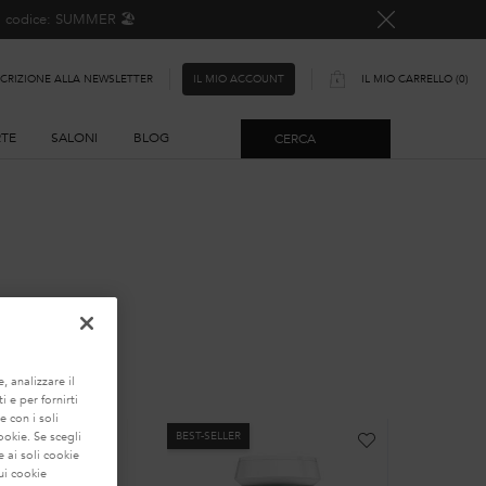
o, codice: SUMMER 🏖️
SCRIZIONE ALLA NEWSLETTER
IL MIO CARRELLO
0
IL MIO ACCOUNT
0 PRODOTTO
RTE
SALONI
BLOG
CERCA
LIZZATA
, analizzare il
i e per fornirti
e con i soli
BEST-SELLER
BEST-SEL
ookie. Se scegli
 ai soli cookie
ui cookie