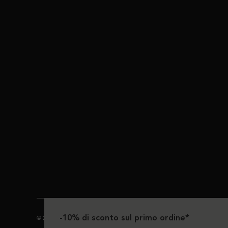
-10% di sconto sul primo ordine*
© 2024 Kérastase. Tutti i diritti riservati.