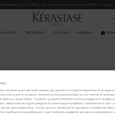
ochette (spesa minima 100€) o una borsa mare (spesa minima 150€) in omaggi
I
SHAMPOO
TRATTAMENTI
OLI E SIERI
DIAGNOSI
OFFE
POTREBBE INTERESSARTI...
vacy
TRA RACCOMANDAZIONE DI PRODOTTO PERSONA
ie, compresi quelli dei nostri partner, per garantirti la migliore esperienza di navigazione
nostro sito e, previo consenso, mostrarti annunci personalizzati sui siti internet di terze part
tà relative ai social media. Cliccando i pulsanti sottostanti potrai proseguire la navigazion
BEST-SELLER
BEST-SELLER
ari, selezionare le singole categorie di cookie oppure accettare l’installazione di tutti i c
l banner senza selezionare i cookie, saranno mantenute le impostazioni predefinite relative
otrai modificare le tue preferenze in ogni momento accedendo alla sezione Impostazioni s