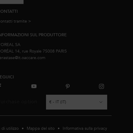
ONTATTI
ontatti tramite >
e-mail
NFORMAZIONI SUL PRODUTTORE
'OREAL SA
’ORÉAL 14, rue Royale 75008 PARIS
erastase@it.oaccare.com
EGUICI
urchase option
€ - IT (IT)
 di utilizzo
Mappa del sito
Informativa sulla privacy