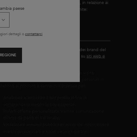
ramite comunicazione diretta e/o indiretta, in relazione ai
 Cambia paese
rodotti e servizi di Kérastase, a scelta tramite:
E-mail (con pixel di tracciamento*)
SMS e testo
iori dettagli o
contattarci
Visualizzazione di annunci pubblicitari dei brand del
Gruppo L'Oréal adatti ai miei interessi su
siti web e
 REGIONE
social network partner
.
on il tuo consenso e in base alle tue scelte sopra
ndicate, L'Oréal France utilizzerà i tuoi dati personali in
elazione ai prodotti e servizi di Kérastase per:
Analizzare e arricchire il tuo profilo
al fine di
comprendere meglio le tue esigenze;
Inviarti offerte personalizzate
tramite comunicazione
diretta da parte di Kérastase;
Visualizzare annunci pubblicitari
mirati dei nostri diversi
marchi sui nostri siti e social network partner.