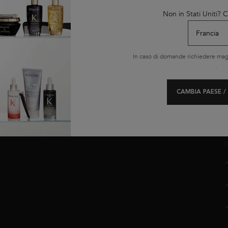
t
Non in Stati Uniti?
p
LE NOSTRE
OFFERTE
In caso di domande richiedere magg
Offerte del momento
.
Black Friday
Cyber Monday
CAMBIA PAESE /
Routine
C
i
r