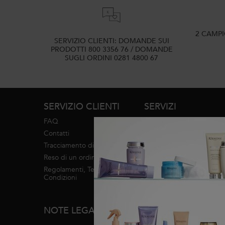
2 CAMP
SERVIZIO CLIENTI: DOMANDE SUI
PRODOTTI 800 3356 76 / DOMANDE
SUGLI ORDINI 0281 4800 67
Navigazione footer
SERVIZIO CLIENTI
SERVIZI
FAQ
Diagnosi
Contatti
Trova un salone
Tracciamento di un ordine
Servizi in salone
Reso di un ordine
Regolamenti, Termini e
INFO MARCHI
Condizioni
Mappa del sito
NOTE LEGALI
Informazioni su Kérastase