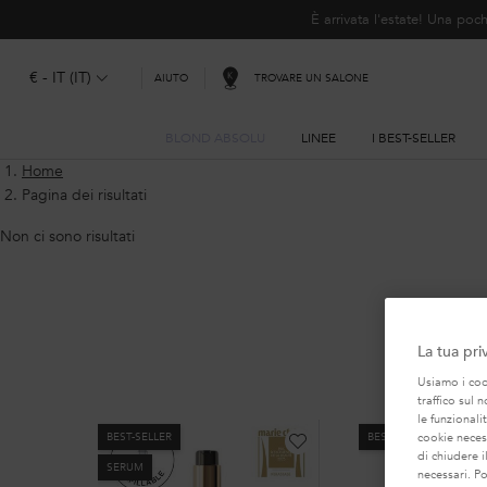
È arrivata l'estate! Una p
€ - IT (IT)
TROVARE UN SALONE
AIUTO
BLOND ABSOLU
LINEE
I BEST-SELLER
Contenuto principale
Home
Pagina dei risultati
Non ci sono risultati
La tua pri
LA NOS
Usiamo i cook
traffico sul 
le funzionali
BEST-SELLER
BEST-SELLER
cookie necess
di chiudere i
SERUM
necessari. P