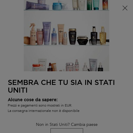
È arrivata l'estate! Una pochette (spesa minima 100€) o
una borsa mare (spesa minima 150€) in omaggio,
codice: SUMMER 🏖️
0
IL
0 PR
TROVARE
MIO
UN
Contenuto principale
Non ci sono risultati
CARR
SALONE
POTREBBE INTERESSARTI...
LA NOSTRA RACCOMANDAZIONE DI
PRODOTTO PERSONALIZZATA
SEMBRA CHE TU SIA IN STATI
BEST-
BEST-
BEST-
UNITI
SELLER
SELLER
SELLER
SERUM
SERUM
Alcune cose da sapere:
Prezzi e pagamenti sono mostrati in EUR.
La consegna internazionale non è disponibile
Non in Stati Uniti? Cambia paese
TRATTAMENTO
SIERO NOTTURNO
BAIN SATIN 