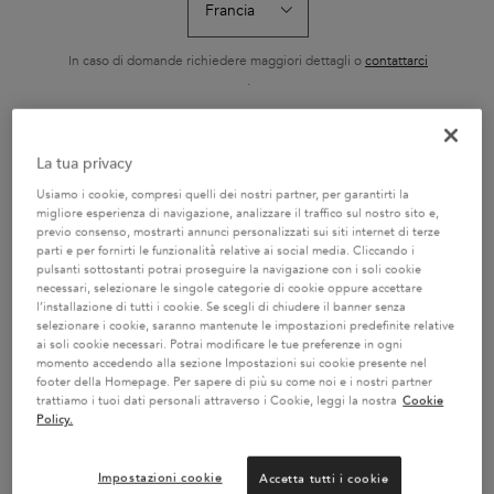
SÉRUM ANTI-CHUTE
8H
FORTIFIANT
Siero fortificante
Siero notte senza
Shampoo ricco 
quotidiano anti-caduta,
risciacquo, nutrizione
nutrienti essenzi
ideale per capelli fragili,
intensa per tutti i tipi di
In caso di domande richiedere maggiori dettagli o
contattarci
Seleziona un formato
Seleziona un formato
Seleziona un f
sfibrati e soggetti alla
capelli. Offre 8 ore di
.
caduta causata dalla
nutrizione e protezione
rottura.
dal crespo, per capelli più
morbidi e facili da gestire.
CAMBIA PAESE / REGIONE
La tua privacy
AGGIUNGERE AL
AGGIUNGERE AL
AGGIUNGER
CARRELLO
CARRELLO
CARREL
Usiamo i cookie, compresi quelli dei nostri partner, per garantirti la
56,90 €
56,90 €
29,70
TRATTAMENTO SÉRUM ANTI-CHUTE FORTIFIANT
SIERO NOTTURNO 8H
BA
migliore esperienza di navigazione, analizzare il traffico sul nostro sito e,
previo consenso, mostrarti annunci personalizzati sui siti internet di terze
parti e per fornirti le funzionalità relative ai social media. Cliccando i
pulsanti sottostanti potrai proseguire la navigazione con i soli cookie
necessari, selezionare le singole categorie di cookie oppure accettare
l’installazione di tutti i cookie. Se scegli di chiudere il banner senza
selezionare i cookie, saranno mantenute le impostazioni predefinite relative
ai soli cookie necessari. Potrai modificare le tue preferenze in ogni
2 CAMPIONI OMAGGIO A
SERVIZIO CLIENTI:
momento accedendo alla sezione Impostazioni sui cookie presente nel
SCELTA CON IL TUO ORDINE
DOMANDE SUI PRODOTTI
footer della Homepage. Per sapere di più su come noi e i nostri partner
800 3356 76 / DOMANDE
trattiamo i tuoi dati personali attraverso i Cookie, leggi la nostra
Cookie
SUGLI ORDINI 0281 4800 67
Policy.
Impostazioni cookie
Accetta tutti i cookie