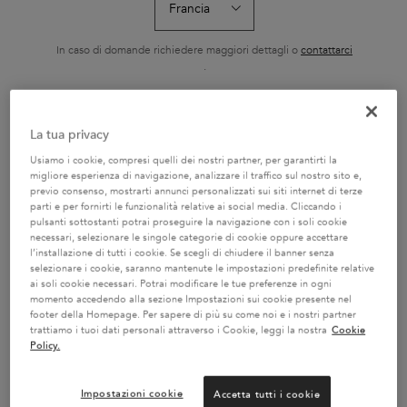
SÉRUM ANTI-CHUTE
8H
FORTIFIANT
Siero fortificante
Siero notte senza
Shampoo ricco 
quotidiano anti-caduta,
risciacquo, nutrizione
nutrienti essenzi
ideale per capelli fragili,
intensa per tutti i tipi di
In caso di domande richiedere maggiori dettagli o
contattarci
Seleziona un formato
Seleziona un formato
Seleziona un f
sfibrati e soggetti alla
capelli. Offre 8 ore di
.
caduta causata dalla
nutrizione e protezione
rottura.
dal crespo, per capelli più
morbidi e facili da gestire.
CAMBIA PAESE / REGIONE
La tua privacy
AGGIUNGERE AL
AGGIUNGERE AL
AGGIUNGER
CARRELLO
CARRELLO
CARREL
Usiamo i cookie, compresi quelli dei nostri partner, per garantirti la
56,90 €
56,90 €
29,70
TRATTAMENTO SÉRUM ANTI-CHUTE FORTIFIANT
SIERO NOTTURNO 8H
BA
migliore esperienza di navigazione, analizzare il traffico sul nostro sito e,
previo consenso, mostrarti annunci personalizzati sui siti internet di terze
parti e per fornirti le funzionalità relative ai social media. Cliccando i
pulsanti sottostanti potrai proseguire la navigazione con i soli cookie
necessari, selezionare le singole categorie di cookie oppure accettare
l’installazione di tutti i cookie. Se scegli di chiudere il banner senza
selezionare i cookie, saranno mantenute le impostazioni predefinite relative
ai soli cookie necessari. Potrai modificare le tue preferenze in ogni
2 CAMPIONI OMAGGIO A
SERVIZIO CLIENTI:
momento accedendo alla sezione Impostazioni sui cookie presente nel
SCELTA CON IL TUO ORDINE
DOMANDE SUI PRODOTTI
footer della Homepage. Per sapere di più su come noi e i nostri partner
800 3356 76 / DOMANDE
trattiamo i tuoi dati personali attraverso i Cookie, leggi la nostra
Cookie
SUGLI ORDINI 0281 4800 67
Policy.
Impostazioni cookie
Accetta tutti i cookie