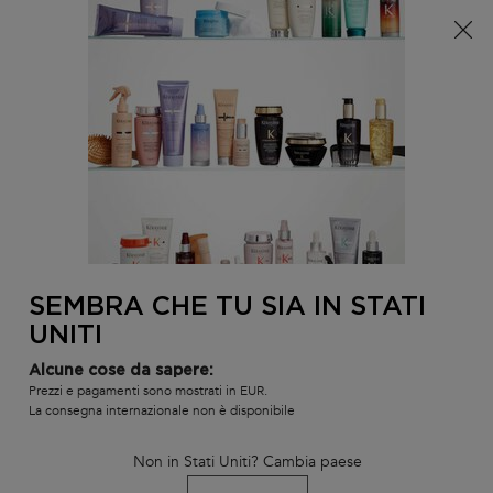
È arrivata l'estate! Una pochette (spesa minima 100€) o
una borsa mare (spesa minima 150€) in omaggio,
codice: SUMMER 🏖️
0
IL
0 PR
TROVARE
MIO
UN
Contenuto principale
Non ci sono risultati
CARR
SALONE
POTREBBE INTERESSARTI...
LA NOSTRA RACCOMANDAZIONE DI
PRODOTTO PERSONALIZZATA
SEMBRA CHE TU SIA IN STATI
BEST-
BEST-
BEST-
UNITI
SELLER
SELLER
SELLER
SERUM
SERUM
Alcune cose da sapere:
Prezzi e pagamenti sono mostrati in EUR.
La consegna internazionale non è disponibile
Non in Stati Uniti? Cambia paese
TRATTAMENTO
SIERO NOTTURNO
BAIN SATIN 