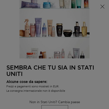
È arrivata l'estate! Una pochette (spesa minima 100€) o
una borsa mare (spesa minima 150€) in omaggio,
codice: SUMMER 🏖️
0
IL
0 PR
TROVARE
MIO
UN
Contenuto principale
CARR
SALONE
SEMBRA CHE TU SIA IN STATI
UNITI
Alcune cose da sapere:
Prezzi e pagamenti sono mostrati in EUR.
La consegna internazionale non è disponibile
TRATTAMENTI ALL'AMINEXIL
Non in Stati Uniti? Cambia paese