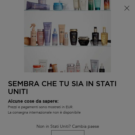
È arrivata l'estate! Una pochette (spesa minima 100€) o
una borsa mare (spesa minima 150€) in omaggio,
codice: SUMMER 🏖️
0
IL
0 PR
TROVARE
MIO
UN
Contenuto principale
CARR
SALONE
SEMBRA CHE TU SIA IN STATI
UNITI
Alcune cose da sapere:
Prezzi e pagamenti sono mostrati in EUR.
La consegna internazionale non è disponibile
TRATTAMENTI ALLA CENTELLA
Non in Stati Uniti? Cambia paese
ASIATICA