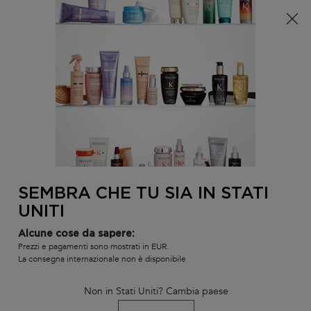
È arrivata l'estate! Una pochette (spesa minima 100€) o
una borsa mare (spesa minima 150€) in omaggio,
codice: SUMMER 🏖️
0
IL
0 PR
TROVARE
MIO
UN
Contenuto principale
CARR
SALONE
SEMBRA CHE TU SIA IN STATI
UNITI
Alcune cose da sapere:
Prezzi e pagamenti sono mostrati in EUR.
La consegna internazionale non è disponibile
TRATTAMENTI ALLA VITAMINA B6
Non in Stati Uniti? Cambia paese