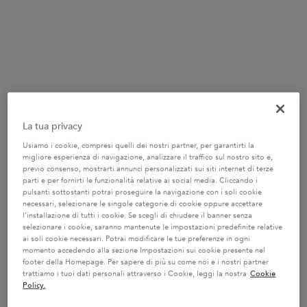
FINO AL -20% SULLE ROUTINE
Crea la tua routine personalizzata e ottieni fino al 20%*
di sconto con il codice: ROUTINE!
APPROFITTANE!
DIAGNOSI ONLINE DEI CAPELLI
Lo strumento diagnostico online di Kérastase ti
indicherà la routine perfetta per la cura dei tuoi capelli.
La tua privacy
INIZIA LA DIAGNOSI DEI CAPELLI
Usiamo i cookie, compresi quelli dei nostri partner, per garantirti la
migliore esperienza di navigazione, analizzare il traffico sul nostro sito e,
✔ Consegna gratuita per ordini di valore superiore a 55€ e resi gratuiti
previo consenso, mostrarti annunci personalizzati sui siti internet di terze
parti e per fornirti le funzionalità relative ai social media. Cliccando i
✔ 2 campioni omaggio a scelta con il tuo ordine
pulsanti sottostanti potrai proseguire la navigazione con i soli cookie
necessari, selezionare le singole categorie di cookie oppure accettare
l’installazione di tutti i cookie. Se scegli di chiudere il banner senza
selezionare i cookie, saranno mantenute le impostazioni predefinite relative
PDP Tabs
ai soli cookie necessari. Potrai modificare le tue preferenze in ogni
Descrizione
Vantaggi
Come uti
momento accedendo alla sezione Impostazioni sui cookie presente nel
footer della Homepage. Per sapere di più su come noi e i nostri partner
trattiamo i tuoi dati personali attraverso i Cookie, leggi la nostra
Cookie
Descrizione del Prodotto
Policy.