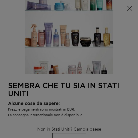
È arrivata l'estate! Una pochette (spesa minima 100€) o
una borsa mare (spesa minima 150€) in omaggio,
codice: SUMMER 🏖️
0
IL
0 PR
TROVARE
MIO
UN
Contenuto principale
CARR
TORNA ALLA HOME
SALONE
MICRO-PEELING CELLULAIRE
Esaurito
Micro-Peeling Cellulaire, per cuoio capelluto sensibile con
tendenza alla forfora.
SEMBRA CHE TU SIA IN STATI
UNITI
126 le persone hanno visto recentemente questo prodotto
Alcune cose da sapere:
Prezzi e pagamenti sono mostrati in EUR.
La consegna internazionale non è disponibile
Non in Stati Uniti? Cambia paese