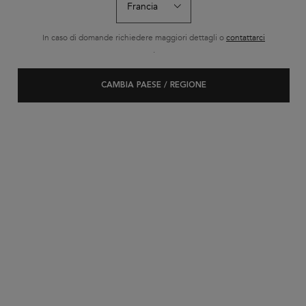
In caso di domande richiedere maggiori dettagli o
contattarci
.
CAMBIA PAESE / REGIONE