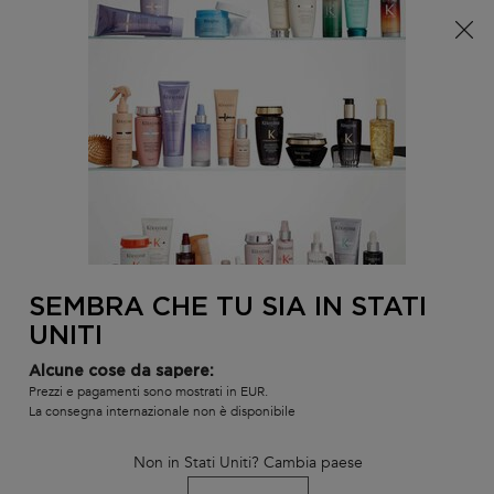
È arrivata l'estate! Una pochette (spesa minima 100€) o
una borsa mare (spesa minima 150€) in omaggio,
codice: SUMMER 🏖️
0
IL
0 PR
TROVARE
MIO
UN
Contenuto principale
Non ci sono risultati
CARR
SALONE
POTREBBE INTERESSARTI...
LA NOSTRA RACCOMANDAZIONE DI
PRODOTTO PERSONALIZZATA
SEMBRA CHE TU SIA IN STATI
BEST-
BEST-
BEST-
UNITI
SELLER
SELLER
SELLER
SERUM
SERUM
Alcune cose da sapere:
Prezzi e pagamenti sono mostrati in EUR.
La consegna internazionale non è disponibile
Non in Stati Uniti? Cambia paese
TRATTAMENTO
SIERO NOTTURNO
BAIN SATIN 