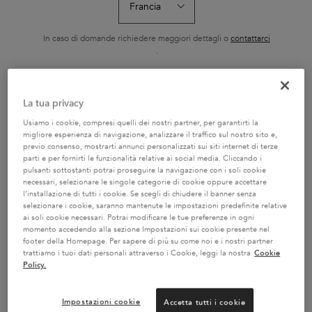
SÉRUM ANTI-CHUTE
8H
FORTIFIANT
Siero fortificante
Siero notte senza
Shampoo ricco 
quotidiano anti-caduta,
risciacquo, nutrizione
nutrienti essenzi
ideale per capelli fragili,
intensa per tutti i tipi di
In caso di domande richiedere maggiori dettagli o
contattarci
Seleziona un formato
Seleziona un formato
Seleziona un f
sfibrati e soggetti alla
capelli. Offre 8 ore di
.
caduta causata dalla
nutrizione e protezione
rottura.
dal crespo, per capelli più
morbidi e facili da gestire.
CAMBIA PAESE / REGIONE
La tua privacy
AGGIUNGERE AL
AGGIUNGERE AL
AGGIUNGER
CARRELLO
CARRELLO
CARREL
Usiamo i cookie, compresi quelli dei nostri partner, per garantirti la
56,90 €
56,90 €
29,70
TRATTAMENTO SÉRUM ANTI-CHUTE FORTIFIANT
SIERO NOTTURNO 8H
BA
migliore esperienza di navigazione, analizzare il traffico sul nostro sito e,
previo consenso, mostrarti annunci personalizzati sui siti internet di terze
parti e per fornirti le funzionalità relative ai social media. Cliccando i
pulsanti sottostanti potrai proseguire la navigazione con i soli cookie
necessari, selezionare le singole categorie di cookie oppure accettare
l’installazione di tutti i cookie. Se scegli di chiudere il banner senza
selezionare i cookie, saranno mantenute le impostazioni predefinite relative
ai soli cookie necessari. Potrai modificare le tue preferenze in ogni
2 CAMPIONI OMAGGIO A
SERVIZIO CLIENTI:
momento accedendo alla sezione Impostazioni sui cookie presente nel
SCELTA CON IL TUO ORDINE
DOMANDE SUI PRODOTTI
footer della Homepage. Per sapere di più su come noi e i nostri partner
800 3356 76 / DOMANDE
trattiamo i tuoi dati personali attraverso i Cookie, leggi la nostra
Cookie
SUGLI ORDINI 0281 4800 67
Policy.
Impostazioni cookie
Accetta tutti i cookie