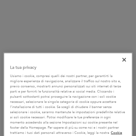
borsa mare con una spesa minima di 150 €
Codice:
SUMMER -
VAI AL SITO
FINO AL -20% SULLE ROUTINE
Crea la tua routine personalizzata e ottieni fino al 20%*
di sconto con il codice: ROUTINE!
APPROFITTANE!
La tua privacy
DIAGNOSI ONLINE DEI CAPELLI
Lo strumento diagnostico online di Kérastase ti
Usiamo i cookie, compresi quelli dei nostri partner, per garantirti la
indicherà la routine perfetta per la cura dei tuoi capelli.
migliore esperienza di navigazione, analizzare il traffico sul nostro sito e,
INIZIA LA DIAGNOSI DEI CAPELLI
previo consenso, mostrarti annunci personalizzati sui siti internet di terze
parti e per fornirti le funzionalità relative ai social media. Cliccando i
pulsanti sottostanti potrai proseguire la navigazione con i soli cookie
necessari, selezionare le singole categorie di cookie oppure accettare
✔ Consegna gratuita per ordini di valore superiore a 55€ e resi gratuiti
l’installazione di tutti i cookie. Se scegli di chiudere il banner senza
✔ 2 campioni omaggio a scelta con il tuo ordine
selezionare i cookie, saranno mantenute le impostazioni predefinite relative
ai soli cookie necessari. Potrai modificare le tue preferenze in ogni
pdp-section-new-product-layout-v2
momento accedendo alla sezione Impostazioni sui cookie presente nel
footer della Homepage. Per sapere di più su come noi e i nostri partner
ENTRA NEL MONDO DI GLOSS ABSOLU.
trattiamo i tuoi dati personali attraverso i Cookie, leggi la nostra
Cookie