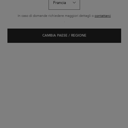
In caso di domande richiedere maggiori dettagli o
contattarci
.
CAMBIA PAESE / REGIONE