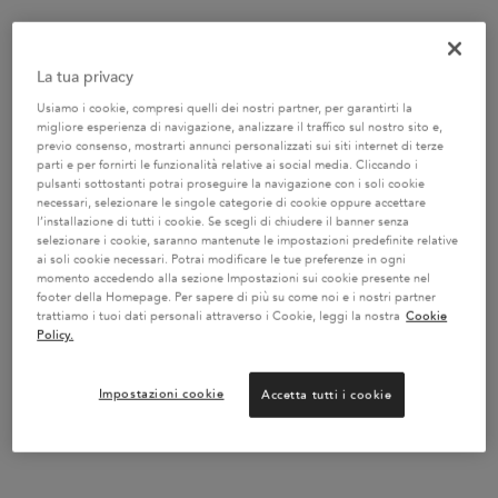
La tua privacy
Usiamo i cookie, compresi quelli dei nostri partner, per garantirti la
migliore esperienza di navigazione, analizzare il traffico sul nostro sito e,
previo consenso, mostrarti annunci personalizzati sui siti internet di terze
parti e per fornirti le funzionalità relative ai social media. Cliccando i
pulsanti sottostanti potrai proseguire la navigazione con i soli cookie
necessari, selezionare le singole categorie di cookie oppure accettare
l’installazione di tutti i cookie. Se scegli di chiudere il banner senza
*Prodotto già scontato, risparmia fino al 20% rispetto al prezzo dei singoli prodotti
selezionare i cookie, saranno mantenute le impostazioni predefinite relative
ai soli cookie necessari. Potrai modificare le tue preferenze in ogni
momento accedendo alla sezione Impostazioni sui cookie presente nel
footer della Homepage. Per sapere di più su come noi e i nostri partner
trattiamo i tuoi dati personali attraverso i Cookie, leggi la nostra
Cookie
TAGLIE GRANDI
Policy.
I tuoi shampoo sono due volte più grandi e
con il 25% di sconto*
Impostazioni cookie
Accetta tutti i cookie