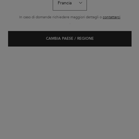
In caso di domande richiedere maggiori dettagli o
contattarci
.
CAMBIA PAESE / REGIONE
COMPONI
LA TUA
ROUTINE
Fino al 20% di sconto*
scegliendo la routine più adatta a te!
APPROFITTA DELL'OFFERTA