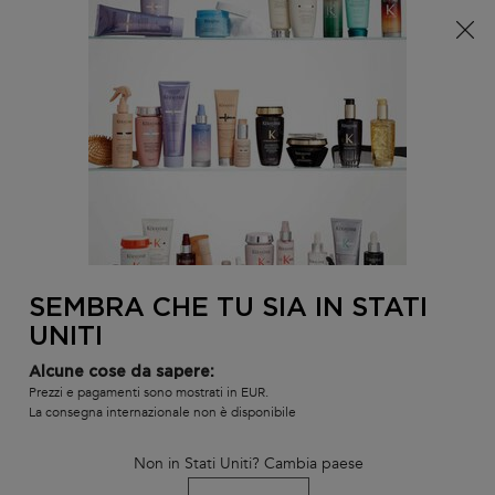
È arrivata l'estate! Una pochette (spesa minima 100€) o
una borsa mare (spesa minima 150€) in omaggio,
codice: SUMMER 🏖️
0
IL
0 PR
TROVARE
MIO
UN
Contenuto principale
CARR
BLOND ABSOLU
LINEE
I BEST-SELLER
SHAMPOO
SALONE
LE NOSTRE
OFFERTE ONLINE
SEMBRA CHE TU SIA IN STATI
UNITI
Alcune cose da sapere:
Prezzi e pagamenti sono mostrati in EUR.
La consegna internazionale non è disponibile
Non in Stati Uniti? Cambia paese