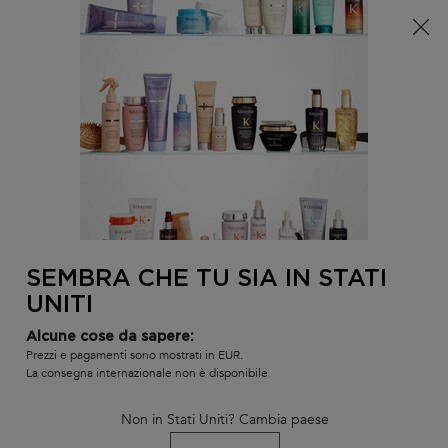
È arrivata l'estate! Una pochette (spesa minima 100€) o
una borsa mare (spesa minima 150€) in omaggio,
codice: SUMMER 🏖️
0
IL
0 PR
TROVARE
MIO
UN
Contenuto principale
Non ci sono risultati
CARR
SALONE
POTREBBE INTERESSARTI...
LA NOSTRA RACCOMANDAZIONE DI
PRODOTTO PERSONALIZZATA
SEMBRA CHE TU SIA IN STATI
BEST-
BEST-
BEST-
UNITI
SELLER
SELLER
SELLER
SERUM
Alcune cose da sapere:
Prezzi e pagamenti sono mostrati in EUR.
La consegna internazionale non è disponibile
Non in Stati Uniti? Cambia paese
L'HUILE ORIGINALE
BAIN SATIN RICHE
SHAMPOO B