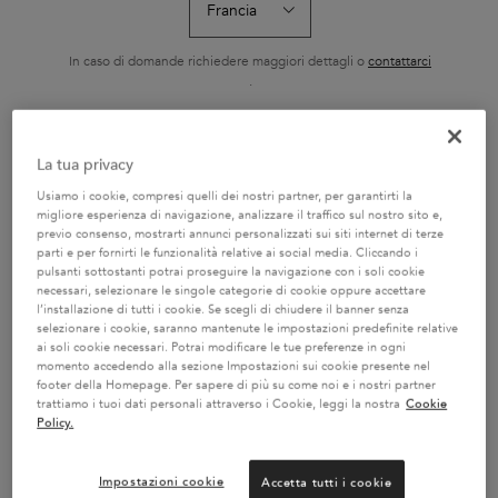
RICARICABILE 75ML
HYDRA-GLA
L'Huile Originale Elixir
Shampoo ricco con
Il Bain Hydra-Gla
Ultime di Kérastase è un
nutrienti essenziali
Kérastase è un
olio sublimatore versatile
idratante e illum
In caso di domande richiedere maggiori dettagli o
contattarci
Seleziona un formato
Seleziona un formato
Seleziona un f
e senza risciacquo. La sua
capelli tendenti 
.
nuova formula contiene
Specificatament
camelia francese raccolta
formulato con a
a mano e camelia
ialuronico, acido
selvatica. Ora ricaricabile,
e olio di rosa ca
CAMBIA PAESE / REGIONE
garantisce risultati
capelli da sogno,
La tua privacy
AGGIUNGERE AL
AGGIUNGERE AL
AGGIUNGER
professionali su tutti i tipi
setosi.
CARRELLO
CARRELLO
CARREL
di capelli secchi e spenti.
Usiamo i cookie, compresi quelli dei nostri partner, per garantirti la
Con la sua texture
69,50 €
29,70 €
32,80
leggera, protegge i capelli
L'HUILE ORIGINALE RICARICABILE 75ML
BAIN SATIN RICHE
SH
migliore esperienza di navigazione, analizzare il traffico sul nostro sito e,
rendendoli più morbidi,
previo consenso, mostrarti annunci personalizzati sui siti internet di terze
setosi e lucenti.
parti e per fornirti le funzionalità relative ai social media. Cliccando i
pulsanti sottostanti potrai proseguire la navigazione con i soli cookie
necessari, selezionare le singole categorie di cookie oppure accettare
l’installazione di tutti i cookie. Se scegli di chiudere il banner senza
selezionare i cookie, saranno mantenute le impostazioni predefinite relative
ai soli cookie necessari. Potrai modificare le tue preferenze in ogni
2 CAMPIONI OMAGGIO A
SERVIZIO CLIENTI:
momento accedendo alla sezione Impostazioni sui cookie presente nel
SCELTA CON IL TUO ORDINE
DOMANDE SUI PRODOTTI
footer della Homepage. Per sapere di più su come noi e i nostri partner
800 3356 76 / DOMANDE
trattiamo i tuoi dati personali attraverso i Cookie, leggi la nostra
Cookie
SUGLI ORDINI 0281 4800 67
Policy.
Impostazioni cookie
Accetta tutti i cookie