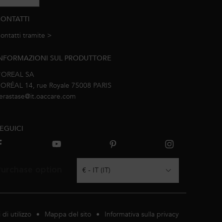
ONTATTI
ontatti tramite >
e-mail
NFORMAZIONI SUL PRODUTTORE
'OREAL SA
’ORÉAL 14, rue Royale 75008 PARIS
erastase@it.oaccare.com
EGUICI
urchase option
€ - IT (IT)
 di utilizzo
Mappa del sito
Informativa sulla privacy