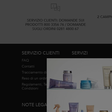
2 CAMP
SERVIZIO CLIENTI: DOMANDE SUI
PRODOTTI 800 3356 76 / DOMANDE
SUGLI ORDINI 0281 4800 67
Navigazione footer
SERVIZIO CLIENTI
SERVIZI
FAQ
Diagnosi
Contatti
Trova un salone
Tracciamento di un ordine
Servizi in salone
Reso di un ordine
Regolamenti, Termini e
INFO MARCHI
Condizioni
Mappa del sito
NOTE LEGALI
Informazioni su Kérastase