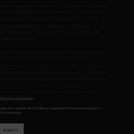
ueste proposte si basano sulle informazioni che condividi
on noi (comprese le tue caratteristiche di bellezza) o che
erivano dalle tue interazioni con i nostri servizi. Puoi
evocare il tuo consenso in qualsiasi momento, in
articolare tramite il link di disiscrizione presente nelle
ostre comunicazioni.
L'Oréal France utilizza tracking pixel (pixel di tracciamento) per sapere
 apri le e-mail, il tuo indirizzo IP, il tipo di dispositivo utilizzato, il
empo di consultazione e il numero di aperture del messaggio. Queste
nformazioni consentono di stabilire statistiche di invio, gestire le liste di
istribuzione e personalizzare il contenuto dei messaggi, la frequenza di
nvio o il canale di comunicazione. Per maggiori informazioni sul
rattamento dei dati, Ti invitiamo a prendere visione della nostra
nformativa sulla privacy
.
esto sito è protetto da Cloudflare e si applicano lInformativa sulla privacy e i
rmini di servizio.
ISCRIVITI