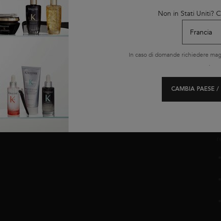
t
Non in Stati Uniti?
p
LE NOSTRE
OFFERTE
In caso di domande richiedere magg
Offerte del momento
.
Black Friday
Cyber Monday
CAMBIA PAESE /
Routine
C
i
r