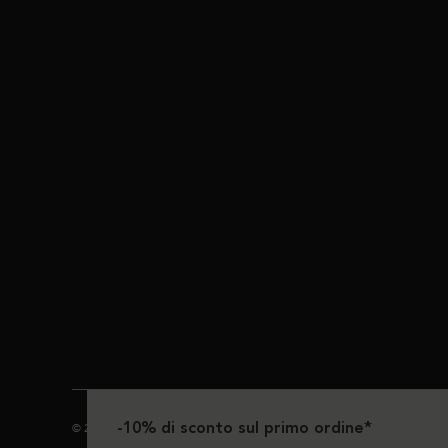
-10% di sconto sul primo ordine*
© 2024 Kérastase. Tutti i diritti riservati.