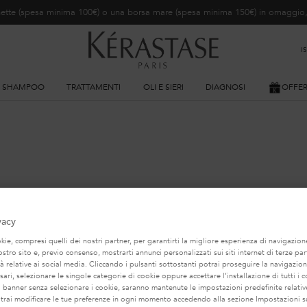
ochette (spesa minima 100€) o una borsa mare (spesa minima 150€) in omaggi
I
SHAMPOO
TRATTAMENTI
OLI E SIERI
DIAGNOSI
OFFE
POTREBBE INTERESSARTI...
vacy
TRA RACCOMANDAZIONE DI PRODOTTO PERSONA
ie, compresi quelli dei nostri partner, per garantirti la migliore esperienza di navigazione
nostro sito e, previo consenso, mostrarti annunci personalizzati sui siti internet di terze part
tà relative ai social media. Cliccando i pulsanti sottostanti potrai proseguire la navigazion
BEST-SELLER
BEST-SELLER
ari, selezionare le singole categorie di cookie oppure accettare l’installazione di tutti i c
l banner senza selezionare i cookie, saranno mantenute le impostazioni predefinite relative
otrai modificare le tue preferenze in ogni momento accedendo alla sezione Impostazioni s