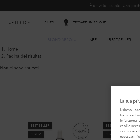
È arrivata l'estate! Una p
€ - IT (IT)
TROVARE UN SALONE
AIUTO
BLOND ABSOLU
LINEE
I BEST-SELLER
Contenuto principale
Home
Pagina dei risultati
Non ci sono risultati
La tua pri
LA NOS
Usiamo i cook
traffico sul 
le funzionali
BEST-SELLER
BEST-SELLER
cookie necess
di chiudere i
SERUM
SERUM
necessari. P