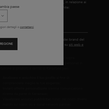
ramite comunicazione diretta e/o indiretta, in relazione ai
 Cambia paese
rodotti e servizi di Kérastase, a scelta tramite:
E-mail (con pixel di tracciamento*)
SMS e testo
iori dettagli o
contattarci
Visualizzazione di annunci pubblicitari dei brand del
Gruppo L'Oréal adatti ai miei interessi su
siti web e
 REGIONE
social network partner
.
on il tuo consenso e in base alle tue scelte sopra
ndicate, L'Oréal France utilizzerà i tuoi dati personali in
elazione ai prodotti e servizi di Kérastase per:
Analizzare e arricchire il tuo profilo
al fine di
comprendere meglio le tue esigenze;
Inviarti offerte personalizzate
tramite comunicazione
diretta da parte di Kérastase;
Visualizzare annunci pubblicitari
mirati dei nostri diversi
marchi sui nostri siti e social network partner.