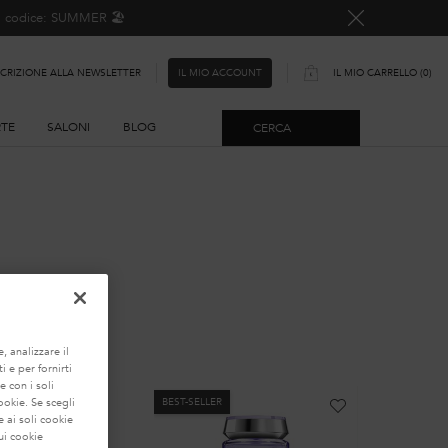
o, codice: SUMMER 🏖️
SCRIZIONE ALLA NEWSLETTER
IL MIO CARRELLO
0
IL MIO ACCOUNT
0 PRODOTTO
RTE
SALONI
BLOG
CERCA
LIZZATA
, analizzare il
i e per fornirti
e con i soli
BEST-SELLER
BEST-SEL
ookie. Se scegli
 ai soli cookie
ui cookie