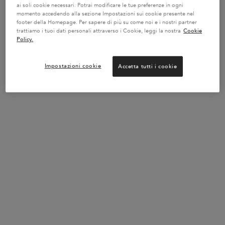
ai soli cookie necessari. Potrai modificare le tue preferenze in ogni
Shampoo idratante e illuminante per
Shampoo idratante in crema delicato
momento accedendo alla sezione Impostazioni sui cookie presente nel
capelli biondi decolorati o con
per capelli ricci
footer della Homepage. Per sapere di più su come noi e i nostri partner
mèches
trattiamo i tuoi dati personali attraverso i Cookie, leggi la nostra
Cookie
Seleziona un formato
Un formato disponibile
Policy.
250 ml
Impostazioni cookie
Accetta tutti i cookie
AGGIUNGERE AL CARRELLO
AGGIUNGERE AL CARRELLO
32,80 €
32,80 €
BAIN LUMIÈRE
SHAMPOO BAIN H
POTREBBE INTERESSARTI...
BEST-
BEST-
BEST-
SELLER
SELLER
SELLER
SERUM
SERUM