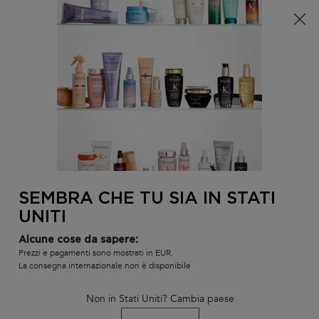
È arrivata l'estate! Una pochette (spesa minima 100€) o
una borsa mare (spesa minima 150€) in omaggio,
codice: SUMMER 🏖️
0
IL
0 PR
TROVARE
MIO
UN
Contenuto principale
CARR
INDIETRO
PRODUCTS
SALONE
Ordina per
(24 prodotti)
RESTRINGI
FILTRI
BEST-SELLER
SEMBRA CHE TU SIA IN STATI
UNITI
Alcune cose da sapere:
Prezzi e pagamenti sono mostrati in EUR.
La consegna internazionale non è disponibile
Non in Stati Uniti? Cambia paese
SHAMPOO BAIN HYDRA-
TRIO ANTI CRESPO GLOSS