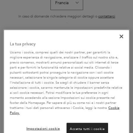
RICARICABILE 75ML
HYDRA-GLA
L'Huile Originale Elixir
Shampoo ricco con
Il Bain Hydra-Gla
Ultime di Kérastase è un
nutrienti essenziali
Kérastase è un
olio sublimatore versatile
idratante e illum
In caso di domande richiedere maggiori dettagli o
contattarci
Seleziona un formato
Seleziona un formato
Seleziona un f
e senza risciacquo. La sua
capelli tendenti 
.
nuova formula contiene
Specificatament
camelia francese raccolta
formulato con a
a mano e camelia
ialuronico, acido
selvatica. Ora ricaricabile,
e olio di rosa ca
CAMBIA PAESE / REGIONE
garantisce risultati
capelli da sogno,
La tua privacy
AGGIUNGERE AL
AGGIUNGERE AL
AGGIUNGER
professionali su tutti i tipi
setosi.
CARRELLO
CARRELLO
CARREL
di capelli secchi e spenti.
Usiamo i cookie, compresi quelli dei nostri partner, per garantirti la
Con la sua texture
69,50 €
29,70 €
32,80
leggera, protegge i capelli
L'HUILE ORIGINALE RICARICABILE 75ML
BAIN SATIN RICHE
SH
migliore esperienza di navigazione, analizzare il traffico sul nostro sito e,
rendendoli più morbidi,
previo consenso, mostrarti annunci personalizzati sui siti internet di terze
setosi e lucenti.
parti e per fornirti le funzionalità relative ai social media. Cliccando i
pulsanti sottostanti potrai proseguire la navigazione con i soli cookie
necessari, selezionare le singole categorie di cookie oppure accettare
l’installazione di tutti i cookie. Se scegli di chiudere il banner senza
selezionare i cookie, saranno mantenute le impostazioni predefinite relative
ai soli cookie necessari. Potrai modificare le tue preferenze in ogni
2 CAMPIONI OMAGGIO A
SERVIZIO CLIENTI:
momento accedendo alla sezione Impostazioni sui cookie presente nel
SCELTA CON IL TUO ORDINE
DOMANDE SUI PRODOTTI
footer della Homepage. Per sapere di più su come noi e i nostri partner
800 3356 76 / DOMANDE
trattiamo i tuoi dati personali attraverso i Cookie, leggi la nostra
Cookie
SUGLI ORDINI 0281 4800 67
Policy.
Impostazioni cookie
Accetta tutti i cookie