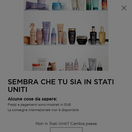
È arrivata l'estate! Una pochette (spesa minima 100€) o
una borsa mare (spesa minima 150€) in omaggio,
codice: SUMMER 🏖️
0
IL
0 PR
TROVARE
MIO
UN
Contenuto principale
Non ci sono risultati
CARR
SALONE
POTREBBE INTERESSARTI...
LA NOSTRA RACCOMANDAZIONE DI
PRODOTTO PERSONALIZZATA
SEMBRA CHE TU SIA IN STATI
BEST-
BEST-
BEST-
UNITI
SELLER
SELLER
SELLER
SERUM
Alcune cose da sapere:
Prezzi e pagamenti sono mostrati in EUR.
La consegna internazionale non è disponibile
Non in Stati Uniti? Cambia paese
L'HUILE ORIGINALE
BAIN SATIN RICHE
SHAMPOO B