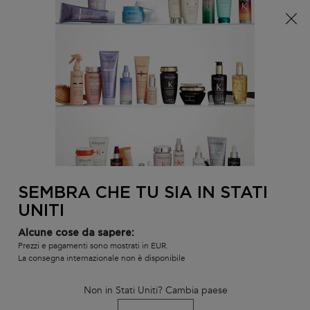
È arrivata l'estate! Una pochette (spesa minima 100€) o
una borsa mare (spesa minima 150€) in omaggio,
codice: SUMMER 🏖️
0
IL
0 PR
TROVARE
MIO
UN
Contenuto principale
Non ci sono risultati
CARR
SALONE
POTREBBE INTERESSARTI...
LA NOSTRA RACCOMANDAZIONE DI
PRODOTTO PERSONALIZZATA
SEMBRA CHE TU SIA IN STATI
BEST-
BEST-
BEST-
UNITI
SELLER
SELLER
SELLER
SERUM
Alcune cose da sapere:
Prezzi e pagamenti sono mostrati in EUR.
La consegna internazionale non è disponibile
Non in Stati Uniti? Cambia paese
L'HUILE ORIGINALE
BAIN SATIN RICHE
SHAMPOO B