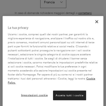
In caso di domande richiedere maggiori dettagli o
contattarci
.
2 CAMPIONI OMAGGIO A
La tua privacy
SERVIZIO CLIENTI:
SCELTA CON IL TUO ORDINE
CAMBIA PAESE / REGIONE
DOMANDE SUI PRODOTTI
Usiamo i cookie, compresi quelli dei nostri partner, per garantirti la
800 3356 76 / DOMANDE
migliore esperienza di navigazione, analizzare il traffico sul nostro sito e,
SUGLI ORDINI 0281 4800 67
previo consenso, mostrarti annunci personalizzati sui siti internet di terze
parti e per fornirti le funzionalità relative ai social media. Cliccando i
pulsanti sottostanti potrai proseguire la navigazione con i soli cookie
necessari, selezionare le singole categorie di cookie oppure accettare
l’installazione di tutti i cookie. Se scegli di chiudere il banner senza
CONSEGNA GRATUITA PER
selezionare i cookie, saranno mantenute le impostazioni predefinite relative
ORDINI DI VALORE
INIZIA LA DIAGNOSI DEI
ai soli cookie necessari. Potrai modificare le tue preferenze in ogni
SUPERIORE A 55€ E RESI
CAPELLI
momento accedendo alla sezione Impostazioni sui cookie presente nel
GRATUITI
footer della Homepage. Per sapere di più su come noi e i nostri partner
trattiamo i tuoi dati personali attraverso i Cookie, leggi la nostra
Cookie
Policy.
Navigazione footer
SERVIZIO CLIENTI
Impostazioni cookie
Accetta tutti i cookie
FAQ
Contatti