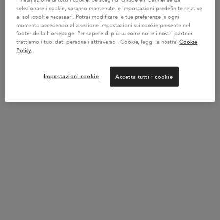
selezionare i cookie, saranno mantenute le impostazioni predefinite relative
ai soli cookie necessari. Potrai modificare le tue preferenze in ogni
momento accedendo alla sezione Impostazioni sui cookie presente nel
footer della Homepage. Per sapere di più su come noi e i nostri partner
trattiamo i tuoi dati personali attraverso i Cookie, leggi la nostra
Cookie
Policy.
SHAMPOO BAIN VITAL
Impostazioni cookie
Accetta tutti i cookie
DERMO-CALM 500 ML
RISPARMIA DEL 10%*
*rispetto al prezzo di 2 shampoo da 250ml
Seleziona un formato
Shampoo detergente per cuoio
capelluto secco o sensibile.
ESAURITO
58,90 €
SHAMPOO BAIN VITAL DERMO-CALM 500 ML
POTREBBE INTERESSARTI...