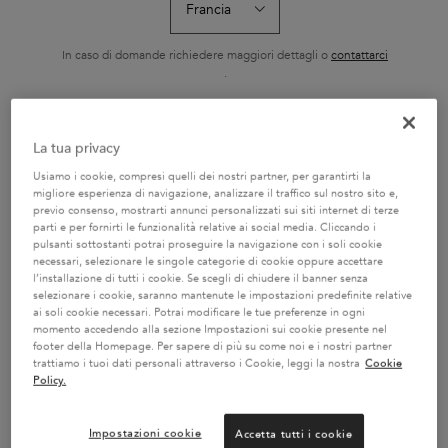
RICARICABILE 75ML
HYDRA-GLA
L'Huile Originale Elixir
Shampoo ricco con
Il Bain Hydra-Gla
Ultime di Kérastase è un
nutrienti essenziali
Kérastase è un
olio sublimatore versatile
idratante e illum
In caso di domande richiedere maggiori dettagli o
contattarci
Seleziona un formato
Seleziona un formato
Seleziona un f
e senza risciacquo. La sua
capelli tendenti 
.
nuova formula contiene
Specificatament
camelia francese raccolta
formulato con a
a mano e camelia
ialuronico, acido
selvatica. Ora ricaricabile,
e olio di rosa ca
CAMBIA PAESE / REGIONE
garantisce risultati
capelli da sogno,
La tua privacy
AGGIUNGERE AL
AGGIUNGERE AL
AGGIUNGER
professionali su tutti i tipi
setosi.
CARRELLO
CARRELLO
CARREL
di capelli secchi e spenti.
Usiamo i cookie, compresi quelli dei nostri partner, per garantirti la
Con la sua texture
69,50 €
29,70 €
32,80
leggera, protegge i capelli
L'HUILE ORIGINALE RICARICABILE 75ML
BAIN SATIN RICHE
SH
migliore esperienza di navigazione, analizzare il traffico sul nostro sito e,
rendendoli più morbidi,
previo consenso, mostrarti annunci personalizzati sui siti internet di terze
setosi e lucenti.
parti e per fornirti le funzionalità relative ai social media. Cliccando i
pulsanti sottostanti potrai proseguire la navigazione con i soli cookie
necessari, selezionare le singole categorie di cookie oppure accettare
l’installazione di tutti i cookie. Se scegli di chiudere il banner senza
selezionare i cookie, saranno mantenute le impostazioni predefinite relative
ai soli cookie necessari. Potrai modificare le tue preferenze in ogni
2 CAMPIONI OMAGGIO A
SERVIZIO CLIENTI:
momento accedendo alla sezione Impostazioni sui cookie presente nel
SCELTA CON IL TUO ORDINE
DOMANDE SUI PRODOTTI
footer della Homepage. Per sapere di più su come noi e i nostri partner
800 3356 76 / DOMANDE
trattiamo i tuoi dati personali attraverso i Cookie, leggi la nostra
Cookie
SUGLI ORDINI 0281 4800 67
Policy.
Impostazioni cookie
Accetta tutti i cookie