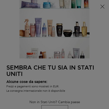
È arrivata l'estate! Una pochette (spesa minima 100€) o
una borsa mare (spesa minima 150€) in omaggio,
codice: SUMMER 🏖️
0
IL
0 PR
TROVARE
MIO
UN
Contenuto principale
Non ci sono risultati
CARR
SALONE
POTREBBE INTERESSARTI...
LA NOSTRA RACCOMANDAZIONE DI
PRODOTTO PERSONALIZZATA
SEMBRA CHE TU SIA IN STATI
BEST-
BEST-
BEST-
UNITI
SELLER
SELLER
SELLER
SERUM
Alcune cose da sapere:
Prezzi e pagamenti sono mostrati in EUR.
La consegna internazionale non è disponibile
Non in Stati Uniti? Cambia paese
L'HUILE ORIGINALE
BAIN SATIN RICHE
SHAMPOO B