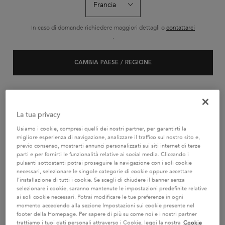
APAISANT ESSENTIEL
REVITALISANT ESSENTIEL
Trattamento districante cellulare
Masque Revitalisant Essentiel per
lenitivo per cuoio capelluto sensibile
capelli danneggiati con tendenza
In caso di domande richiedere maggiori dettagli o
contattarci
con tendenza alla forfora.
alla forfora.
Un formato disponibile
Un formato disponibile
.
200ml
200ml
CAMBIA PAESE / REGIONE
AGGIUNGERE AL CARRELLO
AGGIUNGERE AL CARRELLO
43,70 €
57,10 €
BALSAMO FONDANT APAISANT ESSENTIEL
MASCHER
La tua privacy
Usiamo i cookie, compresi quelli dei nostri partner, per garantirti la
POTREBBE INTERESSARTI...
migliore esperienza di navigazione, analizzare il traffico sul nostro sito e,
previo consenso, mostrarti annunci personalizzati sui siti internet di terze
parti e per fornirti le funzionalità relative ai social media. Cliccando i
BEST-
BEST-
BEST-
pulsanti sottostanti potrai proseguire la navigazione con i soli cookie
SELLER
SELLER
SELLER
necessari, selezionare le singole categorie di cookie oppure accettare
l’installazione di tutti i cookie. Se scegli di chiudere il banner senza
SERUM
selezionare i cookie, saranno mantenute le impostazioni predefinite relative
ai soli cookie necessari. Potrai modificare le tue preferenze in ogni
momento accedendo alla sezione Impostazioni sui cookie presente nel
footer della Homepage. Per sapere di più su come noi e i nostri partner
trattiamo i tuoi dati personali attraverso i Cookie, leggi la nostra
Cookie