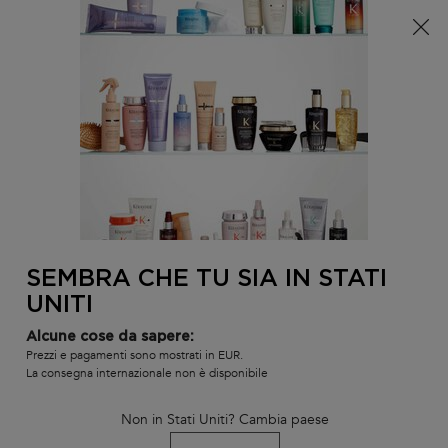
È arrivata l'estate! Una pochette (spesa minima 100€) o
una borsa mare (spesa minima 150€) in omaggio,
codice: SUMMER 🏖️
0
IL
0 PR
TROVARE
MIO
UN
Contenuto principale
CARR
INDIETRO
FORFORA
SALONE
Ordina per
(2 prodotti)
RESTRINGI
FILTRI
SEMBRA CHE TU SIA IN STATI
UNITI
Alcune cose da sapere:
Prezzi e pagamenti sono mostrati in EUR.
La consegna internazionale non è disponibile
Non in Stati Uniti? Cambia paese
BALSAMO FONDANT
MASCHERA MASQUE